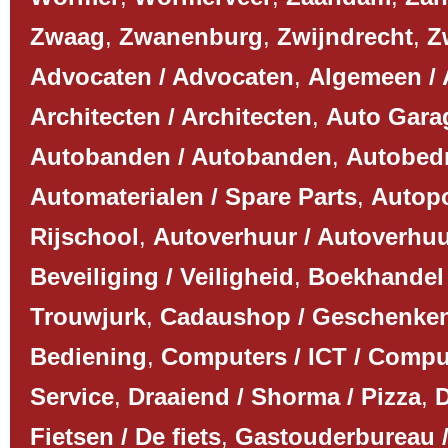
Zwaag
,
Zwanenburg
,
Zwijndrecht
,
Z
Advocaten / Advocaten
,
Algemeen /
Architecten / Architecten
,
Auto Garag
Autobanden / Autobanden
,
Autobedri
Automaterialen / Spare Parts
,
Autopo
Rijschool
,
Autoverhuur / Autoverhu
Beveiliging / Veiligheid
,
Boekhandel 
Trouwjurk
,
Cadaushop / Geschenke
Bediening
,
Computers / ICT / Compu
Service
,
Draaiend / Shorma / Pizza
,
D
Fietsen / De fiets
,
Gastouderbureau /