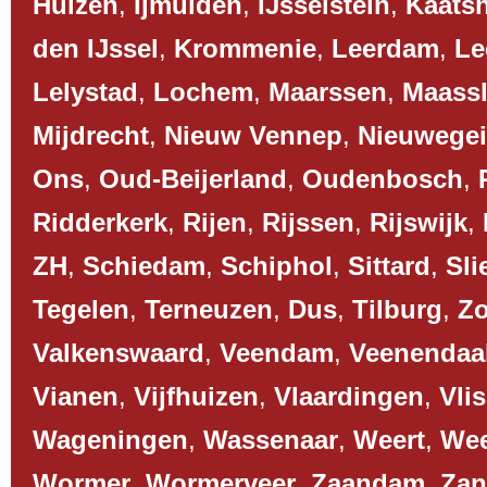
Huizen
,
Ijmuiden
,
IJsselstein
,
Kaats
den IJssel
,
Krommenie
,
Leerdam
,
Le
Lelystad
,
Lochem
,
Maarssen
,
Maassl
Mijdrecht
,
Nieuw Vennep
,
Nieuwege
Ons
,
Oud-Beijerland
,
Oudenbosch
,
Ridderkerk
,
Rijen
,
Rijssen
,
Rijswijk
,
ZH
,
Schiedam
,
Schiphol
,
Sittard
,
Sli
Tegelen
,
Terneuzen
,
Dus
,
Tilburg
,
Z
Valkenswaard
,
Veendam
,
Veenendaa
Vianen
,
Vijfhuizen
,
Vlaardingen
,
Vli
Wageningen
,
Wassenaar
,
Weert
,
We
Wormer
,
Wormerveer
,
Zaandam
,
Zan