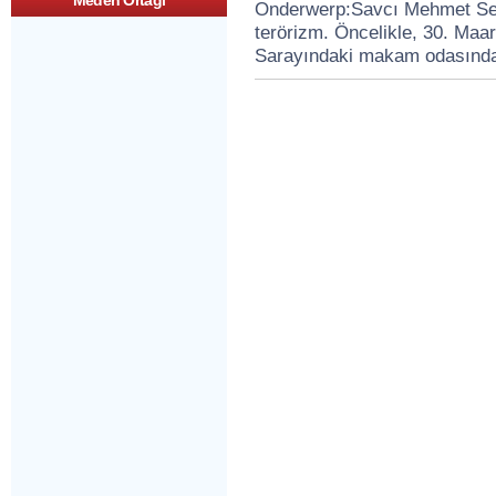
Meden Ortagi
Onderwerp:Savcı Mehmet Seli
bırak
terörizm. Öncelikle, 30. Maar
Sarayındaki makam odasınd