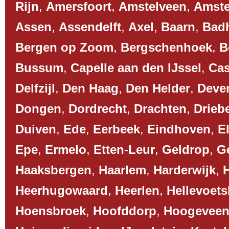
Rijn
,
Amersfoort
,
Amstelveen
,
Amst
Assen
,
Assendelft
,
Axel
,
Baarn
,
Bad
Bergen op Zoom
,
Bergschenhoek
,
B
Bussum
,
Capelle aan den IJssel
,
Cas
Delfzijl
,
Den Haag
,
Den Helder
,
Deve
Dongen
,
Dordrecht
,
Drachten
,
Drieb
Duiven
,
Ede
,
Eerbeek
,
Eindhoven
,
El
Epe
,
Ermelo
,
Etten-Leur
,
Geldrop
,
G
Haaksbergen
,
Haarlem
,
Harderwijk
,
Heerhugowaard
,
Heerlen
,
Hellevoets
Hoensbroek
,
Hoofddorp
,
Hoogevee