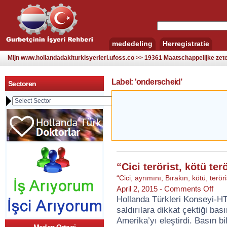
mededeling
Herregistratie
Mijn www.hollandadakiturkisyerleri.ufoss.co >> 19361 Maatschappelijke zetel
Label: 'onderscheid’
Sectoren
“Cici terörist, kötü ter
“Cici
,
ayrımını
,
Bırakın
,
kötü
,
teröri
op
April 2, 2015 -
Comments Off
“Cici
Hollanda Türkleri Konseyi-HT
teröri
saldırılara dikkat çektiği bas
kötü
teröri
Amerika’yı eleştirdi. Basın bi
ayrım