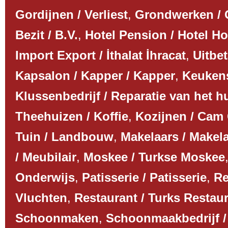
Gordijnen / Verliest
,
Grondwerken /
Bezit / B.V.
,
Hotel Pension / Hotel Ho
Import Export / İthalat İhracat
,
Uitbet
Kapsalon / Kapper / Kapper
,
Keuken
Klussenbedrijf / Reparatie van het h
Theehuizen / Koffie
,
Kozijnen / Cam
Tuin / Landbouw
,
Makelaars / Makel
/ Meubilair
,
Moskee / Turkse Moskee
Onderwijs
,
Patisserie / Patisserie
,
Re
Vluchten
,
Restaurant / Turks Restau
Schoonmaken
,
Schoonmaakbedrijf 