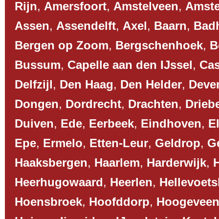
Rijn
,
Amersfoort
,
Amstelveen
,
Amst
Assen
,
Assendelft
,
Axel
,
Baarn
,
Bad
Bergen op Zoom
,
Bergschenhoek
,
B
Bussum
,
Capelle aan den IJssel
,
Cas
Delfzijl
,
Den Haag
,
Den Helder
,
Deve
Dongen
,
Dordrecht
,
Drachten
,
Drieb
Duiven
,
Ede
,
Eerbeek
,
Eindhoven
,
El
Epe
,
Ermelo
,
Etten-Leur
,
Geldrop
,
G
Haaksbergen
,
Haarlem
,
Harderwijk
,
Heerhugowaard
,
Heerlen
,
Hellevoets
Hoensbroek
,
Hoofddorp
,
Hoogevee