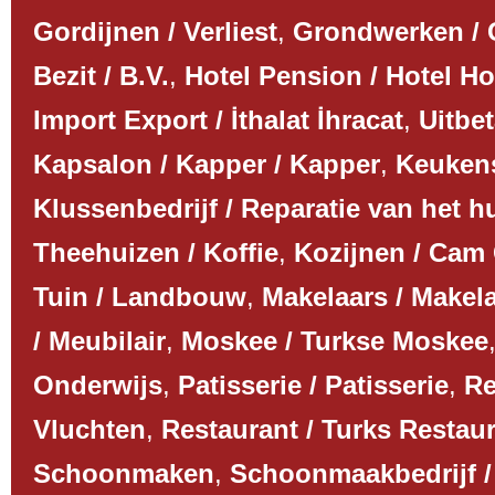
Gordijnen / Verliest
,
Grondwerken /
Bezit / B.V.
,
Hotel Pension / Hotel Ho
Import Export / İthalat İhracat
,
Uitbet
Kapsalon / Kapper / Kapper
,
Keuken
Klussenbedrijf / Reparatie van het h
Theehuizen / Koffie
,
Kozijnen / Cam
Tuin / Landbouw
,
Makelaars / Makel
/ Meubilair
,
Moskee / Turkse Moskee
Onderwijs
,
Patisserie / Patisserie
,
Re
Vluchten
,
Restaurant / Turks Restau
Schoonmaken
,
Schoonmaakbedrijf 