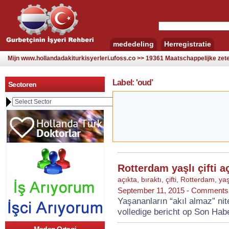
mededeling
Herregistratie
Mijn www.hollandadakiturkisyerleri.ufoss.co >> 19361 Maatschappelijke zetel
Label: 'oud’
Sectoren
Rotterdam yaşlı çifti aç
açıkta
,
bıraktı
,
çifti
,
Rotterdam
,
yaş
September 11, 2015 -
Comments 
Yaşananların “akıl almaz” ni
volledige bericht op Son Hab