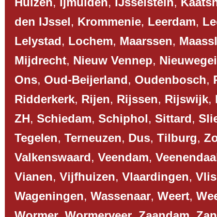
Huizen
,
Ijmuiden
,
IJsselstein
,
Kaats
den IJssel
,
Krommenie
,
Leerdam
,
Le
Lelystad
,
Lochem
,
Maarssen
,
Maassl
Mijdrecht
,
Nieuw Vennep
,
Nieuwege
Ons
,
Oud-Beijerland
,
Oudenbosch
,
Ridderkerk
,
Rijen
,
Rijssen
,
Rijswijk
,
ZH
,
Schiedam
,
Schiphol
,
Sittard
,
Sli
Tegelen
,
Terneuzen
,
Dus
,
Tilburg
,
Z
Valkenswaard
,
Veendam
,
Veenendaa
Vianen
,
Vijfhuizen
,
Vlaardingen
,
Vli
Wageningen
,
Wassenaar
,
Weert
,
We
Wormer
,
Wormerveer
,
Zaandam
,
Zan