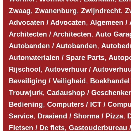
Zwaag
,
Zwanenburg
,
Zwijndrecht
,
Z
Advocaten / Advocaten
,
Algemeen /
Architecten / Architecten
,
Auto Garag
Autobanden / Autobanden
,
Autobedri
Automaterialen / Spare Parts
,
Autopo
Rijschool
,
Autoverhuur / Autoverhu
Beveiliging / Veiligheid
,
Boekhandel 
Trouwjurk
,
Cadaushop / Geschenke
Bediening
,
Computers / ICT / Compu
Service
,
Draaiend / Shorma / Pizza
,
D
Fietsen / De fiets
,
Gastouderbureau /