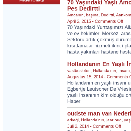
Meden Ortagi
70 Yaşındaki Yaşlı Am
Pes Dedirtti
Amcanın
,
başına
,
Dedirtti
,
Aankom
op
April 2, 2015 -
Comments Off
70
70 Yaşındaki Yurttaşımızı Al
Yaşın
ve ev hekimleri Merkezi ara
Yaşlı
Amca
Sektörü artık çökmüş durumd
Başı
kısıtlamalar hizmeti ikinci pl
Gelen
Pes
hasta yakınları hastane hastan
Dedirt
Hollandanın En Yaşlı İn
vastbesloten
,
Hollanda’nın
,
İnsanı
Augustus 15, 2014 -
Comments O
Hollandanın en yaşlı insanı 
Egbertje Leutscher De Vriesi
yaşlı insanının kim olduğu or
Haber
oudste man van Nederl
erkeği
,
Hollanda’nın
,
jaar oud
,
yaşl
op
Juli 2, 2014 -
Comments Off
oudste