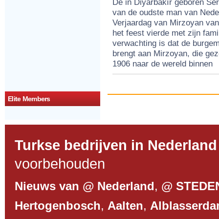
De in Diyarbakır geboren Sero
man
van de oudste man van Nede
van
Nederla
Verjaardag van Mirzoyan van
108
het feest vierde met zijn fami
jaar
oud
verwachting is dat de burge
brengt aan Mirzoyan, die gez
1906 naar de wereld binnen
Elite Members
Turkse bedrijven in Nederland
voorbehouden
Nieuws van @ Nederland
,
@ STEDE
Hertogenbosch
,
Aalten
,
Alblasserd