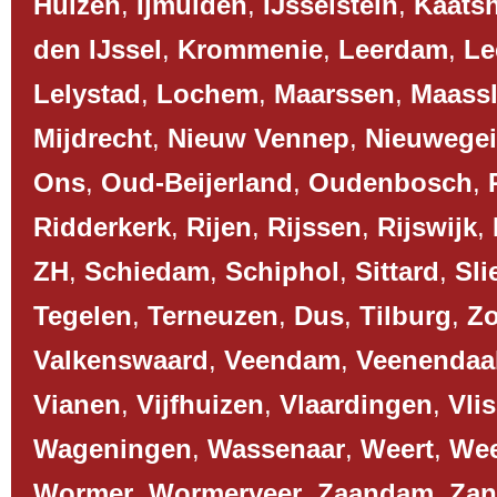
Huizen
,
Ijmuiden
,
IJsselstein
,
Kaats
den IJssel
,
Krommenie
,
Leerdam
,
Le
Lelystad
,
Lochem
,
Maarssen
,
Maassl
Mijdrecht
,
Nieuw Vennep
,
Nieuwege
Ons
,
Oud-Beijerland
,
Oudenbosch
,
Ridderkerk
,
Rijen
,
Rijssen
,
Rijswijk
,
ZH
,
Schiedam
,
Schiphol
,
Sittard
,
Sli
Tegelen
,
Terneuzen
,
Dus
,
Tilburg
,
Z
Valkenswaard
,
Veendam
,
Veenendaa
Vianen
,
Vijfhuizen
,
Vlaardingen
,
Vli
Wageningen
,
Wassenaar
,
Weert
,
We
Wormer
,
Wormerveer
,
Zaandam
,
Zan