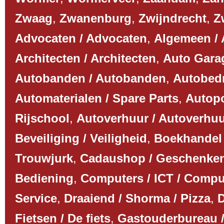
Zwaag
,
Zwanenburg
,
Zwijndrecht
,
Z
Advocaten / Advocaten
,
Algemeen /
Architecten / Architecten
,
Auto Garag
Autobanden / Autobanden
,
Autobedri
Automaterialen / Spare Parts
,
Autopo
Rijschool
,
Autoverhuur / Autoverhu
Beveiliging / Veiligheid
,
Boekhandel 
Trouwjurk
,
Cadaushop / Geschenke
Bediening
,
Computers / ICT / Compu
Service
,
Draaiend / Shorma / Pizza
,
D
Fietsen / De fiets
,
Gastouderbureau /