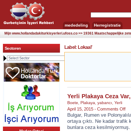
mededeling
Herregistratie
Mijn www.hollandadakiturkisyerleri.ufoss.co >> 19361 Maatschappelijke zetel
Label: Lokaal’
Sectoren
Yerli Plakaya Ceza Var
Boete
,
Plakaya
,
yabancı
,
Yerli
op
April 15, 2015 -
Comments Off
Yerli
Bulgar, Rumen ve Polonyalılar
Pla
ortaya çıktı. Ne kadar trafik k
Cez
Var,
bunlara ceza kesilmiyormuş.
Yab