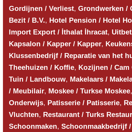
Gordijnen / Verliest
,
Grondwerken /
Bezit / B.V.
,
Hotel Pension / Hotel Ho
Import Export / İthalat İhracat
,
Uitbet
Kapsalon / Kapper / Kapper
,
Keuken
Klussenbedrijf / Reparatie van het h
Theehuizen / Koffie
,
Kozijnen / Cam
Tuin / Landbouw
,
Makelaars / Makel
/ Meubilair
,
Moskee / Turkse Moskee
Onderwijs
,
Patisserie / Patisserie
,
Re
Vluchten
,
Restaurant / Turks Restau
Schoonmaken
,
Schoonmaakbedrijf 