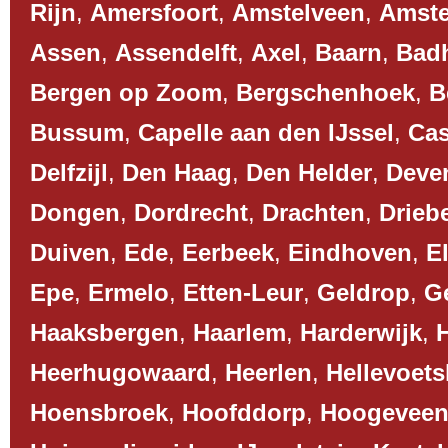
Rijn
,
Amersfoort
,
Amstelveen
,
Amst
Assen
,
Assendelft
,
Axel
,
Baarn
,
Bad
Bergen op Zoom
,
Bergschenhoek
,
B
Bussum
,
Capelle aan den IJssel
,
Cas
Delfzijl
,
Den Haag
,
Den Helder
,
Deve
Dongen
,
Dordrecht
,
Drachten
,
Drieb
Duiven
,
Ede
,
Eerbeek
,
Eindhoven
,
El
Epe
,
Ermelo
,
Etten-Leur
,
Geldrop
,
G
Haaksbergen
,
Haarlem
,
Harderwijk
,
Heerhugowaard
,
Heerlen
,
Hellevoets
Hoensbroek
,
Hoofddorp
,
Hoogevee