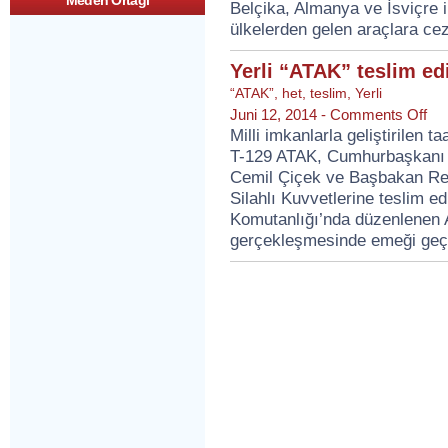
Meden Ortagi
Belçika, Almanya ve İsviçre i
Pla
Yok
ülkelerden gelen araçlara ce
Yerli “ATAK” teslim edi
“ATAK”
,
het
,
teslim
,
Yerli
op
Juni 12, 2014 -
Comments Off
Yerli
Milli imkanlarla geliştirilen t
“AT
T-129 ATAK, Cumhurbaşkanı
tesl
edild
Cemil Çiçek ve Başbakan Rece
Silahlı Kuvvetlerine teslim e
Komutanlığı’nda düzenlenen A
gerçekleşmesinde emeği geçe