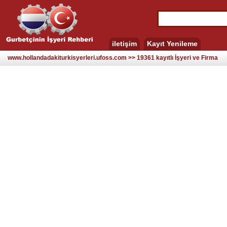
iletişim
Kayıt Yenileme
www.hollandadakiturkisyerleri.ufoss.com >> 19361 kayıtlı İşyeri ve Firma