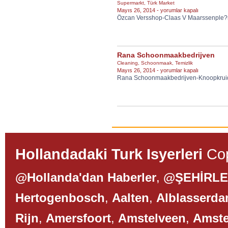
Supermarkt
,
Türk Market
Özcan
Mayıs 26, 2014 -
yorumlar kapalı
Özcan Versshop-Claas V Maarssenple?
Versshop
için
Rana Schoonmaakbedrijven
Cleaning
,
Schoonmaak
,
Temizlik
Rana
Mayıs 26, 2014 -
yorumlar kapalı
Rana Schoonmaakbedrijven-Knoopkrui
Schoonmaakbedrijven
için
Hollandadaki Turk Isyerleri
Cop
@Hollanda'dan Haberler
,
@ŞEHİRL
Hertogenbosch
,
Aalten
,
Alblasserd
Rijn
,
Amersfoort
,
Amstelveen
,
Amst