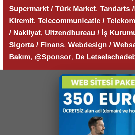
Supermarkt / Türk Market
,
Tandarts /
Kiremit
,
Telecommunicatie / Teleko
/ Nakliyat
,
Uitzendbureau / İş Kurum
Sigorta / Finans
,
Webdesign / Websa
Bakım
,
@Sponsor
,
De Letselschade