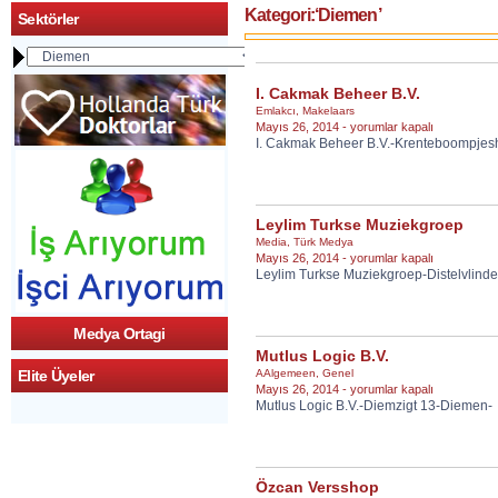
Kategori:‘Diemen’
Sektörler
I. Cakmak Beheer B.V.
Emlakcı
,
Makelaars
I.
Mayıs 26, 2014 -
yorumlar kapalı
I. Cakmak Beheer B.V.-Krenteboompjes
Cakmak
Beheer
B.V.
için
Leylim Turkse Muziekgroep
Media
,
Türk Medya
Leylim
Mayıs 26, 2014 -
yorumlar kapalı
Leylim Turkse Muziekgroep-Distelvli
Turkse
Muziekgroep
için
Medya Ortagi
Mutlus Logic B.V.
AAlgemeen
,
Genel
Elite Üyeler
Mutlus
Mayıs 26, 2014 -
yorumlar kapalı
Mutlus Logic B.V.-Diemzigt 13-Diemen-
Logic
B.V.
için
Özcan Versshop