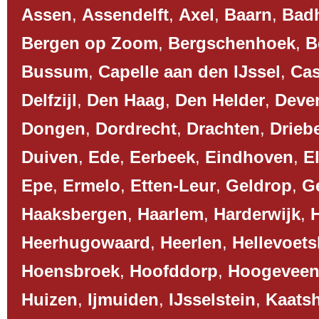
Assen
,
Assendelft
,
Axel
,
Baarn
,
Bad
Bergen op Zoom
,
Bergschenhoek
,
B
Bussum
,
Capelle aan den IJssel
,
Cas
Delfzijl
,
Den Haag
,
Den Helder
,
Deve
Dongen
,
Dordrecht
,
Drachten
,
Drieb
Duiven
,
Ede
,
Eerbeek
,
Eindhoven
,
El
Epe
,
Ermelo
,
Etten-Leur
,
Geldrop
,
G
Haaksbergen
,
Haarlem
,
Harderwijk
,
Heerhugowaard
,
Heerlen
,
Hellevoets
Hoensbroek
,
Hoofddorp
,
Hoogevee
Huizen
,
Ijmuiden
,
IJsselstein
,
Kaats