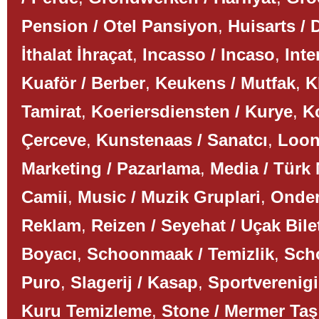
Pension / Otel Pansiyon
,
Huisarts / 
İthalat İhraçat
,
Incasso / Incaso
,
Inte
Kuaför / Berber
,
Keukens / Mutfak
,
K
Tamirat
,
Koeriersdiensten / Kurye
,
K
Çerceve
,
Kunstenaas / Sanatcı
,
Loon
Marketing / Pazarlama
,
Media / Türk
Camii
,
Music / Muzik Gruplari
,
Onder
Reklam
,
Reizen / Seyehat / Uçak Bile
Boyacı
,
Schoonmaak / Temizlik
,
Scho
Puro
,
Slagerij / Kasap
,
Sportverenigi
Kuru Temizleme
,
Stone / Mermer Taş