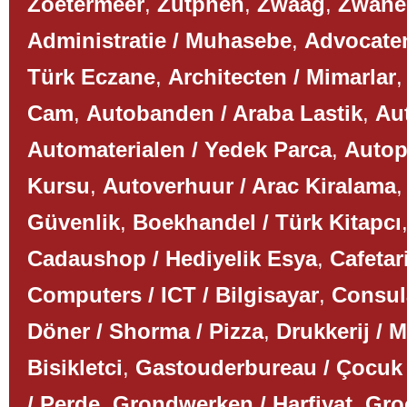
Zoetermeer
,
Zutphen
,
Zwaag
,
Zwane
Administratie / Muhasebe
,
Advocaten
Türk Eczane
,
Architecten / Mimarlar
Cam
,
Autobanden / Araba Lastik
,
Aut
Automaterialen / Yedek Parca
,
Autop
Kursu
,
Autoverhuur / Arac Kiralama
Güvenlik
,
Boekhandel / Türk Kitapcı
Cadaushop / Hediyelik Esya
,
Cafetar
Computers / ICT / Bilgisayar
,
Consul
Döner / Shorma / Pizza
,
Drukkerij / 
Bisikletci
,
Gastouderbureau / Çocuk
/ Perde
,
Grondwerken / Harfiyat
,
Gro