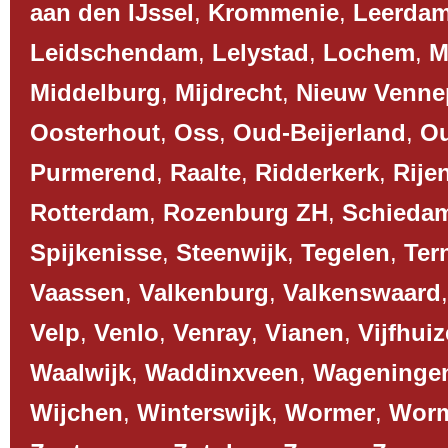
aan den IJssel
,
Krommenie
,
Leerda
Leidschendam
,
Lelystad
,
Lochem
,
M
Middelburg
,
Mijdrecht
,
Nieuw Venne
Oosterhout
,
Oss
,
Oud-Beijerland
,
O
Purmerend
,
Raalte
,
Ridderkerk
,
Rije
Rotterdam
,
Rozenburg ZH
,
Schieda
Spijkenisse
,
Steenwijk
,
Tegelen
,
Ter
Vaassen
,
Valkenburg
,
Valkenswaard
Velp
,
Venlo
,
Venray
,
Vianen
,
Vijfhui
Waalwijk
,
Waddinxveen
,
Wageninge
Wijchen
,
Winterswijk
,
Wormer
,
Worm