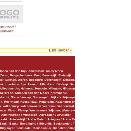
greperatie /
Zandvoort
Eski Kayıtlar »
lphen aan den Rijn
,
Amersfoort
,
Amstelveen
,
 Zoom
,
Bergschenhoek
,
Best
,
Beverwijk
,
Bleiswijk
,
ter
,
Diemen
,
Dieren
,
Doesburg
,
Doetinchem
,
Dongen
,
en
,
Enschede
,
Epe
,
Ermelo
,
Etten-Leur
,
Geldrop
,
Geleen
,
ellevoetsluis
,
Helmond
,
Hengelo
,
Hillegom
,
Hilversum
,
Kerkrade
,
Krimpen aan den IJssel
,
Krommenie
,
jdrecht
,
Nieuw Vennep
,
Nieuwegein
,
Nijkerk
,
Nijmegen
,
jk
,
Roermond
,
Roosendaal
,
Rotterdam
,
Rozenburg ZH
,
n
,
Valkenburg
,
Valkenswaard
,
Veendam
,
Veenendaal
,
naar
,
Weert
,
Weesp
,
Westervoort
,
Wijchen
,
Winterswijk
,
,
Administratie / Muhasebe
,
Advocaten / Avukatlar
,
Lastik
,
Autobedrijf / Araba Galeri
,
Autoglas / Araba Cami
,
Bank / Banka
,
Beveiliging / Güvenlik
,
Boekhandel / Türk
 Bilgisayar
,
Consulate / Konsolosluk
,
Dienstverlening /