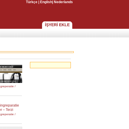
Türkçe
|
English
|
Nederlands
İŞYERİ EKLE
greperatie /
greperatie /