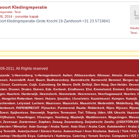
voort Kledingreperatie
reperatie
,
Terzi
Zandvoort
26, 2014 -
yorumlar kapalı
ort Kledingreperatie-Grote Krocht 19-Zandvoort-+31 23 5719841
Kledingreperatie
için
Kledin
Terzi
,
09-2011. All Rights reserved
nzande
,
's-Heerenberg
,
's-Hertogenbosch
,
Aalten
,
Alblasserdam
,
Alkmaar
,
Almelo
,
Almere
,
A
ssen
,
Assendelft
,
Axel
,
Baarn
,
Badhoevedorp
,
Barendrecht
,
Barneveld
,
Bemmel
,
Bergen op
 IJssel
,
Castricum
,
Cuijk
,
Culemborg
,
De Meern
,
Delft
,
Delfzijl
,
Den Haag
,
Den Helder
,
Deven
onten
,
Drunen
,
Druten
,
Duiven
,
Ede
,
Eerbeek
,
Eindhoven
,
Elst
,
Emmeloord
,
Emmen
,
Enkhuiz
gen
,
Haarlem
,
Harderwijk
,
Heemskerk
,
Heemstede
,
Heerenveen
,
Heerhugowaard
,
Heerlen
,
H
,
Hoogvliet Rotterdam
,
Hoorn
,
Huizen
,
Ijmuiden
,
IJsselstein
,
Kaatsheuvel
,
Kampen
,
Katwijk
,
dschendam
,
Lelystad
,
Lochem
,
Maarssen
,
Maassluis
,
Maastricht
,
Medemblik
,
Middelburg
,
Mi
denbosch
,
PAPENDRECHT
,
Pijnacker
,
Purmerend
,
Raalte
,
Ridderkerk
,
Rijen
,
Rijssen
,
Rijswi
Soest
,
Spijkenisse
,
Steenwijk
,
Tegelen
,
Terneuzen
,
Tiel
,
Tilburg
,
Uden
,
Ulft
,
Utrecht
,
Vaasse
Vijfhuizen
,
Vlaardingen
,
Vlissingen
,
Voorburg
,
Waalwijk
,
Waddinxveen
,
Wageningen
,
Wasse
t
,
Zevenaar
,
Zoetermeer
,
Zutphen
,
Zwaag
,
Zwanenburg
,
Zwijndrecht
,
Zwolle
,
@SEKTÖRLER
itecten / Mimarlar
,
Auto Garage / Araba Tamir
,
Auto Glas / Araba Cam
,
Autobanden / Araba 
aç Temizlik
,
Autorijschool / Sürücü Kursu
,
Autoverhuur / Arac Kiralama
,
Bakerij / Türk Fırın
,
ushop / Hediyelik Esya
,
Cafetaria's / Kafeterya
,
Catering / Yemek Servisi
,
Computers / ICT /