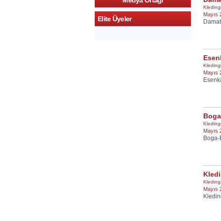
Medya Ortagi
Kleding
Mayıs 
Elite Üyeler
Damat
Esen
Kleding
Mayıs 
Esenk
Boga
Kleding
Mayıs 
Boga-
Kledi
Kleding
Mayıs 
Kledin