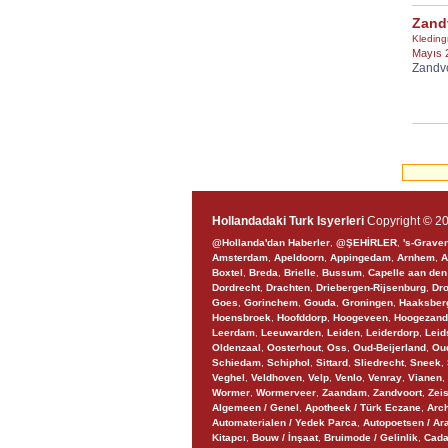
Zand
Kleding
Mayıs 
Zandvo
Hollandadaki Turk Isyerleri
Copyright © 20
@Hollanda'dan Haberler
,
@ŞEHİRLER
,
's-Grave
Amsterdam
,
Apeldoorn
,
Appingedam
,
Arnhem
,
A
Boxtel
,
Breda
,
Brielle
,
Bussum
,
Capelle aan den
Dordrecht
,
Drachten
,
Driebergen-Rijsenburg
,
Dr
Goes
,
Gorinchem
,
Gouda
,
Groningen
,
Haaksber
Hoensbroek
,
Hoofddorp
,
Hoogeveen
,
Hoogezand
Leerdam
,
Leeuwarden
,
Leiden
,
Leiderdorp
,
Lei
Oldenzaal
,
Oosterhout
,
Oss
,
Oud-Beijerland
,
Ou
Schiedam
,
Schiphol
,
Sittard
,
Sliedrecht
,
Sneek
,
Veghel
,
Veldhoven
,
Velp
,
Venlo
,
Venray
,
Vianen
,
Wormer
,
Wormerveer
,
Zaandam
,
Zandvoort
,
Zeis
Algemeen / Genel
,
Apotheek / Türk Eczane
,
Arch
Automaterialen / Yedek Parca
,
Autopoetsen / Ar
Kitapcı
,
Bouw / İnşaat
,
Bruimode / Gelinlik
,
Cada