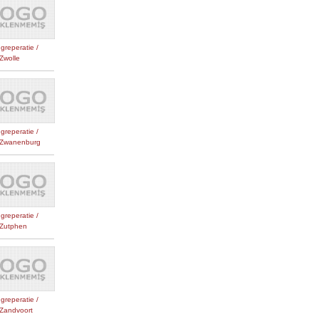
greperatie /
Zwolle
greperatie /
Zwanenburg
greperatie /
Zutphen
greperatie /
Zandvoort