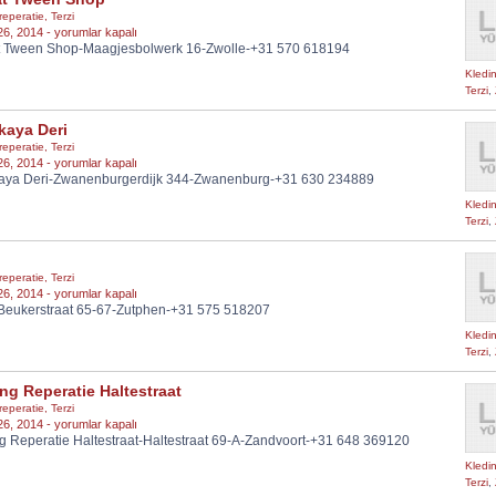
reperatie
,
Terzi
Damat
26, 2014 -
yorumlar kapalı
 Tween Shop-Maagjesbolwerk 16-Zwolle-+31 570 618194
Tween
Shop
Kledin
için
Terzi
,
kaya Deri
reperatie
,
Terzi
Esenkaya
26, 2014 -
yorumlar kapalı
aya Deri-Zwanenburgerdijk 344-Zwanenburg-+31 630 234889
Deri
için
Kledin
Terzi
,
reperatie
,
Terzi
Boga
26, 2014 -
yorumlar kapalı
Beukerstraat 65-67-Zutphen-+31 575 518207
için
Kledin
Terzi
,
ng Reperatie Haltestraat
reperatie
,
Terzi
Kleding
26, 2014 -
yorumlar kapalı
g Reperatie Haltestraat-Haltestraat 69-A-Zandvoort-+31 648 369120
Reperatie
Haltestraat
Kledin
için
Terzi
,