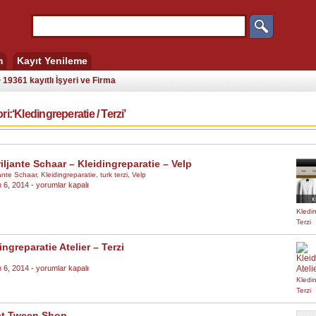
m
Kayıt Yenileme
19361 kayıtlı İşyeri ve Firma
i:‘Kledingreperatie / Terzi’
iljante Schaar – Kleidingreparatie – Velp
jante Schaar
,
Kleidingreparatie
,
turk terzi
,
Velp
De
 6, 2014 -
yorumlar kapalı
Briljante
Schaar
Kledin
–
Terzi
Kleidingreparatie
–
ingreparatie Atelier – Terzi
Velp
için
Kleidingreparatie
 6, 2014 -
yorumlar kapalı
Atelier
Kledin
–
Terzi
Terzi
için
t Tween Shop