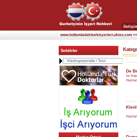
iletişi
www.hollandadakiturkisyerleri.ufoss.com >> 
Kategor
Sektörler
De Br
De Bril
Haziran
Kleid
Haziran
Dama