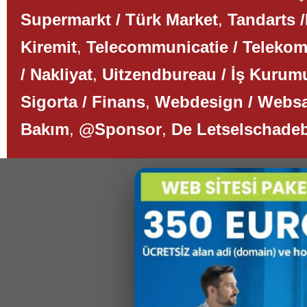
Supermarkt / Türk Market
,
Tandarts /
Kiremit
,
Telecommunicatie / Teleko
/ Nakliyat
,
Uitzendbureau / İş Kurum
Sigorta / Finans
,
Webdesign / Websa
Bakım
,
@Sponsor
,
De Letselschade