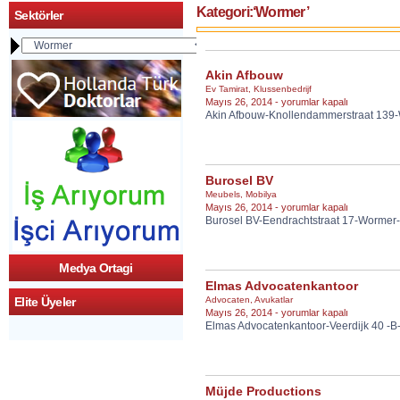
Kategori:‘Wormer’
Sektörler
Akin Afbouw
Ev Tamirat
,
Klussenbedrijf
Akin
Mayıs 26, 2014 -
yorumlar kapalı
Akin Afbouw-Knollendammerstraat 139
Afbouw
için
Burosel BV
Meubels
,
Mobilya
Burosel
Mayıs 26, 2014 -
yorumlar kapalı
Burosel BV-Eendrachtstraat 17-Wormer
BV
için
Medya Ortagi
Elmas Advocatenkantoor
Advocaten
,
Avukatlar
Elite Üyeler
Elmas
Mayıs 26, 2014 -
yorumlar kapalı
Elmas Advocatenkantoor-Veerdijk 40 -
Advocatenkantoor
için
Müjde Productions