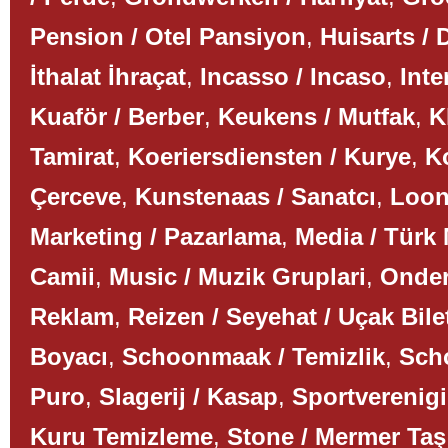
Pension / Otel Pansiyon
,
Huisarts / 
İthalat İhraçat
,
Incasso / Incaso
,
Inte
Kuaför / Berber
,
Keukens / Mutfak
,
K
Tamirat
,
Koeriersdiensten / Kurye
,
K
Çerceve
,
Kunstenaas / Sanatcı
,
Loon
Marketing / Pazarlama
,
Media / Türk
Camii
,
Music / Muzik Gruplari
,
Onder
Reklam
,
Reizen / Seyehat / Uçak Bile
Boyacı
,
Schoonmaak / Temizlik
,
Scho
Puro
,
Slagerij / Kasap
,
Sportverenigi
Kuru Temizleme
,
Stone / Mermer Taş