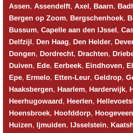
Assen
,
Assendelft
,
Axel
,
Baarn
,
Bad
Bergen op Zoom
,
Bergschenhoek
,
B
Bussum
,
Capelle aan den IJssel
,
Cas
Delfzijl
,
Den Haag
,
Den Helder
,
Deve
Dongen
,
Dordrecht
,
Drachten
,
Drieb
Duiven
,
Ede
,
Eerbeek
,
Eindhoven
,
El
Epe
,
Ermelo
,
Etten-Leur
,
Geldrop
,
G
Haaksbergen
,
Haarlem
,
Harderwijk
,
Heerhugowaard
,
Heerlen
,
Hellevoets
Hoensbroek
,
Hoofddorp
,
Hoogevee
Huizen
,
Ijmuiden
,
IJsselstein
,
Kaats