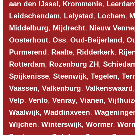
aan den IJssel
,
Krommenie
,
Leerda
Leidschendam
,
Lelystad
,
Lochem
,
M
Middelburg
,
Mijdrecht
,
Nieuw Venne
Oosterhout
,
Oss
,
Oud-Beijerland
,
O
Purmerend
,
Raalte
,
Ridderkerk
,
Rije
Rotterdam
,
Rozenburg ZH
,
Schieda
Spijkenisse
,
Steenwijk
,
Tegelen
,
Ter
Vaassen
,
Valkenburg
,
Valkenswaard
Velp
,
Venlo
,
Venray
,
Vianen
,
Vijfhui
Waalwijk
,
Waddinxveen
,
Wageninge
Wijchen
,
Winterswijk
,
Wormer
,
Worm