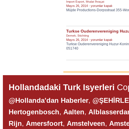
Import Export
,
İthalat İhraçat
Müjde
Mayıs 26, 2014 -
yorumlar kapalı
Müjde Productions-Dorpsstraat 355-W
Productions
için
Turkse Ouderenvereniging Huz
Dernek
,
Stichting
Turkse
Mayıs 26, 2014 -
yorumlar kapalı
Turkse Ouderenvereniging Huzur-Koni
Ouderenvereniging
051740
Huzur
için
Hollandadaki Turk Isyerleri
Cop
@Hollanda'dan Haberler
,
@ŞEHİRL
Hertogenbosch
,
Aalten
,
Alblasserd
Rijn
,
Amersfoort
,
Amstelveen
,
Amst