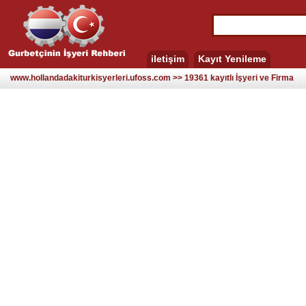
iletişim
Kayıt Yenileme
www.hollandadakiturkisyerleri.ufoss.com >> 19361 kayıtlı İşyeri ve Firma