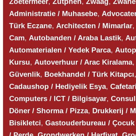
Zoetermeer
,
Zutphen
,
Zwaag
,
Zwane
Administratie / Muhasebe
,
Advocaten
Türk Eczane
,
Architecten / Mimarlar
Cam
,
Autobanden / Araba Lastik
,
Aut
Automaterialen / Yedek Parca
,
Autop
Kursu
,
Autoverhuur / Arac Kiralama
Güvenlik
,
Boekhandel / Türk Kitapcı
Cadaushop / Hediyelik Esya
,
Cafetar
Computers / ICT / Bilgisayar
,
Consul
Döner / Shorma / Pizza
,
Drukkerij / 
Bisikletci
,
Gastouderbureau / Çocuk
/ Perde
,
Grondwerken / Harfiyat
,
Gro