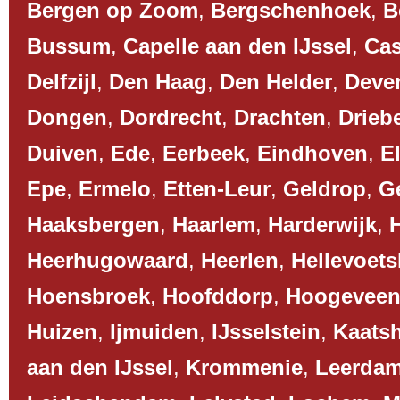
Bergen op Zoom
,
Bergschenhoek
,
B
Bussum
,
Capelle aan den IJssel
,
Cas
Delfzijl
,
Den Haag
,
Den Helder
,
Deve
Dongen
,
Dordrecht
,
Drachten
,
Drieb
Duiven
,
Ede
,
Eerbeek
,
Eindhoven
,
El
Epe
,
Ermelo
,
Etten-Leur
,
Geldrop
,
G
Haaksbergen
,
Haarlem
,
Harderwijk
,
Heerhugowaard
,
Heerlen
,
Hellevoets
Hoensbroek
,
Hoofddorp
,
Hoogevee
Huizen
,
Ijmuiden
,
IJsselstein
,
Kaats
aan den IJssel
,
Krommenie
,
Leerda