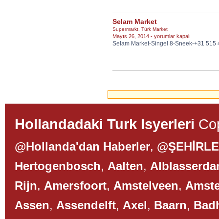
için
Selam Market
Supermarkt
,
Türk Market
Selam
Mayıs 26, 2014 -
yorumlar kapalı
Selam Market-Singel 8-Sneek-+31 515
Market
için
Hollandadaki Turk Isyerleri
Cop
@Hollanda'dan Haberler
,
@ŞEHİRL
Hertogenbosch
,
Aalten
,
Alblasserd
Rijn
,
Amersfoort
,
Amstelveen
,
Amst
Assen
,
Assendelft
,
Axel
,
Baarn
,
Bad