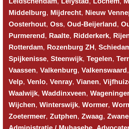
Leidschendam
,
Lelystad
,
Lochem
,
M
Middelburg
,
Mijdrecht
,
Nieuw Venne
Oosterhout
,
Oss
,
Oud-Beijerland
,
O
Purmerend
,
Raalte
,
Ridderkerk
,
Rije
Rotterdam
,
Rozenburg ZH
,
Schieda
Spijkenisse
,
Steenwijk
,
Tegelen
,
Ter
Vaassen
,
Valkenburg
,
Valkenswaard
Velp
,
Venlo
,
Venray
,
Vianen
,
Vijfhui
Waalwijk
,
Waddinxveen
,
Wageninge
Wijchen
,
Winterswijk
,
Wormer
,
Worm
Zoetermeer
,
Zutphen
,
Zwaag
,
Zwane
Administratie / Muhasebe
,
Advocaten