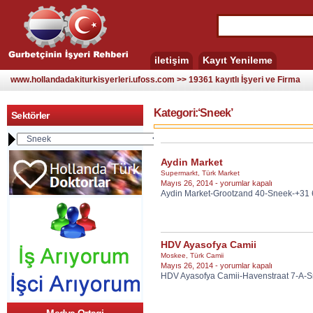
iletişim
Kayıt Yenileme
www.hollandadakiturkisyerleri.ufoss.com >> 19361 kayıtlı İşyeri ve Firma
Kategori:‘Sneek’
Sektörler
Aydin Market
Supermarkt
,
Türk Market
Aydin
Mayıs 26, 2014 -
yorumlar kapalı
Aydin Market-Grootzand 40-Sneek-+31
Market
için
HDV Ayasofya Camii
Moskee
,
Türk Camii
HDV
Mayıs 26, 2014 -
yorumlar kapalı
HDV Ayasofya Camii-Havenstraat 7-A-S
Ayasofya
Camii
için