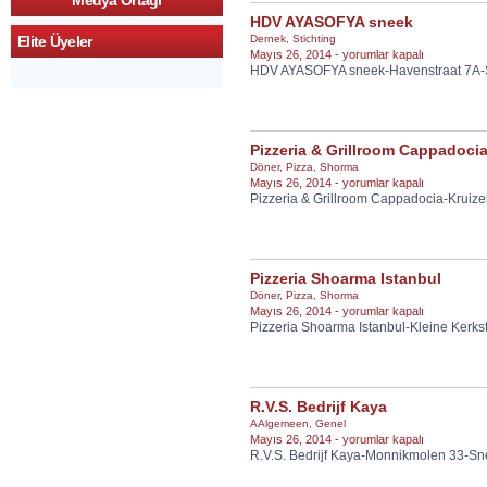
Medya Ortagi
HDV AYASOFYA sneek
Dernek
,
Stichting
Elite Üyeler
HDV
Mayıs 26, 2014 -
yorumlar kapalı
HDV AYASOFYA sneek-Havenstraat 7A
AYASOFYA
sneek
için
Pizzeria & Grillroom Cappadoci
Döner
,
Pizza
,
Shorma
Pizzeria
Mayıs 26, 2014 -
yorumlar kapalı
Pizzeria & Grillroom Cappadocia-Kruiz
&
Grillroom
Cappadocia
için
Pizzeria Shoarma Istanbul
Döner
,
Pizza
,
Shorma
Pizzeria
Mayıs 26, 2014 -
yorumlar kapalı
Pizzeria Shoarma Istanbul-Kleine Kerks
Shoarma
Istanbul
için
R.V.S. Bedrijf Kaya
AAlgemeen
,
Genel
R.V.S.
Mayıs 26, 2014 -
yorumlar kapalı
R.V.S. Bedrijf Kaya-Monnikmolen 33-Sn
Bedrijf
Kaya