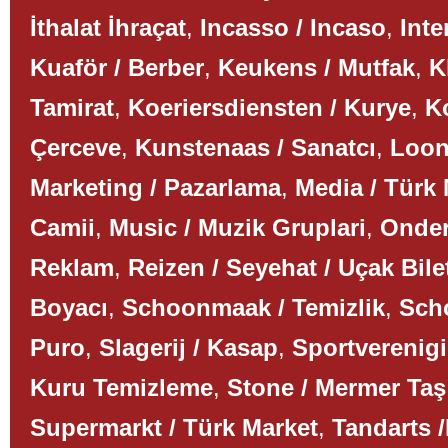
İthalat İhraçat
,
Incasso / Incaso
,
Inte
Kuaför / Berber
,
Keukens / Mutfak
,
K
Tamirat
,
Koeriersdiensten / Kurye
,
K
Çerceve
,
Kunstenaas / Sanatcı
,
Loon
Marketing / Pazarlama
,
Media / Türk
Camii
,
Music / Muzik Gruplari
,
Onder
Reklam
,
Reizen / Seyehat / Uçak Bile
Boyacı
,
Schoonmaak / Temizlik
,
Scho
Puro
,
Slagerij / Kasap
,
Sportverenigi
Kuru Temizleme
,
Stone / Mermer Taş
Supermarkt / Türk Market
,
Tandarts /