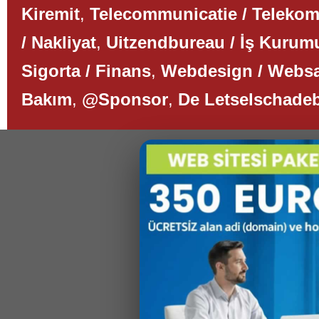
Kiremit
,
Telecommunicatie / Teleko
/ Nakliyat
,
Uitzendbureau / İş Kurum
Sigorta / Finans
,
Webdesign / Websa
Bakım
,
@Sponsor
,
De Letselschade