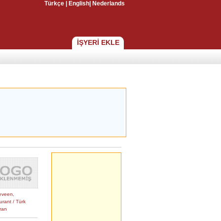
Türkçe
|
English
|
Nederlands
İŞYERİ EKLE
eveen
,
urant / Türk
ran