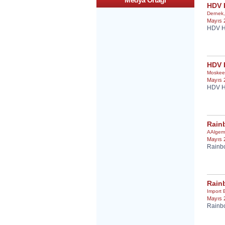
Medya Ortagi
HDV 
Dernek
Mayıs 
HDV H
HDV H
Moskee
Mayıs 
HDV H
Rain
AAlgem
Mayıs 
Rainb
Rainb
Import 
Mayıs 
Rainbo