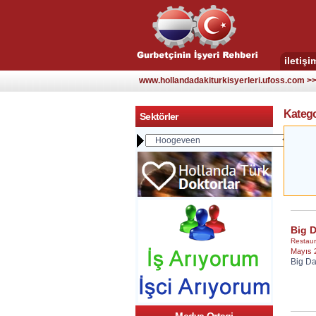
iletişi
www.hollandadakiturkisyerleri.ufoss.com >> 
Katego
Sektörler
Big 
Restaur
Mayıs 
Big D