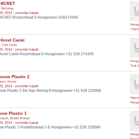
HICRET
,
Stichting
HDV
26, 2014 -
yorumlar kapalı
ICRET-Rozenstraat 5-Hoogeveen-528274345
HICRET
için
Hoog
/ Der
icret Camii
,
Türk Camii
HDV
26, 2014 -
yorumlar kapalı
icret Camii-Rozenstraat 5-Hoogeveen-+31 528 274345
Hicret
Camii
Hoog
için
Türk 
bouw Plastic 2
een
,
Genel
Rainbouw
26, 2014 -
yorumlar kapalı
ouw Plastic 2-De Nije Nering 8-Hoogeveen-+31 528 220066
Plastic
2
Algem
için
Hoog
ow Plastic 1
Export
,
İthalat İhraçat
Rainbow
26, 2014 -
yorumlar kapalı
w Plastic 1-Franklinstraat 1-E-Hoogeveen-+31 528 220066
Plastic
1
Hoog
için
Export