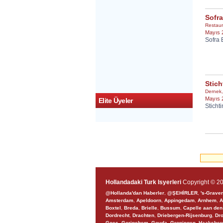
Sofr
Restaur
Mayıs 
Sofra 
Stic
Dernek
Mayıs 
Elite Üyeler
Stich
Hollandadaki Turk Isyerleri
Copyright © 20
@Hollanda'dan Haberler
,
@ŞEHİRLER
,
's-Grave
Amsterdam
,
Apeldoorn
,
Appingedam
,
Arnhem
,
A
Boxtel
,
Breda
,
Brielle
,
Bussum
,
Capelle aan den
Dordrecht
,
Drachten
,
Driebergen-Rijsenburg
,
Dr
Goes
,
Gorinchem
,
Gouda
,
Groningen
,
Haaksber