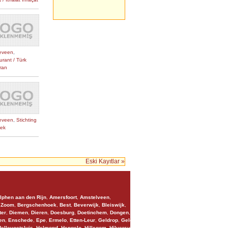
eveen
,
urant / Türk
ran
eveen
,
Stichting
nek
Eski Kayıtlar »
lphen aan den Rijn
,
Amersfoort
,
Amstelveen
,
 Zoom
,
Bergschenhoek
,
Best
,
Beverwijk
,
Bleiswijk
,
ter
,
Diemen
,
Dieren
,
Doesburg
,
Doetinchem
,
Dongen
,
en
,
Enschede
,
Epe
,
Ermelo
,
Etten-Leur
,
Geldrop
,
Geleen
,
ellevoetsluis
,
Helmond
,
Hengelo
,
Hillegom
,
Hilversum
,