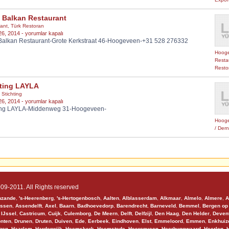
a Balkan Restaurant
ant
,
Türk Restoran
Sofra
26, 2014 -
yorumlar kapalı
Balkan Restaurant-Grote Kerkstraat 46-Hoogeveen-+31 528 276332
Balkan
Restaurant
Hoog
için
Resta
Resto
hting LAYLA
,
Stichting
Stichting
26, 2014 -
yorumlar kapalı
ting LAYLA-Middenweg 31-Hoogeveen-
LAYLA
için
Hoog
/ Der
09-2011. All Rights reserved
nzande
,
's-Heerenberg
,
's-Hertogenbosch
,
Aalten
,
Alblasserdam
,
Alkmaar
,
Almelo
,
Almere
,
A
ssen
,
Assendelft
,
Axel
,
Baarn
,
Badhoevedorp
,
Barendrecht
,
Barneveld
,
Bemmel
,
Bergen op
 IJssel
,
Castricum
,
Cuijk
,
Culemborg
,
De Meern
,
Delft
,
Delfzijl
,
Den Haag
,
Den Helder
,
Deven
onten
,
Drunen
,
Druten
,
Duiven
,
Ede
,
Eerbeek
,
Eindhoven
,
Elst
,
Emmeloord
,
Emmen
,
Enkhuiz
gen
,
Haarlem
,
Harderwijk
,
Heemskerk
,
Heemstede
,
Heerenveen
,
Heerhugowaard
,
Heerlen
,
H