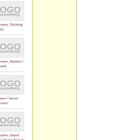
eveen
,
Stichting
nek
eveen
,
Moskee /
Camii
een / Genel
,
eveen
eveen
,
Import
 / İthalat İhraçat