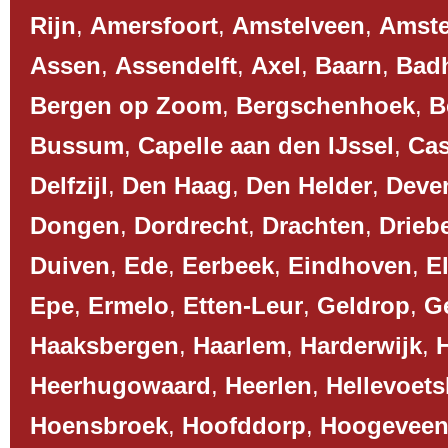
Rijn
,
Amersfoort
,
Amstelveen
,
Amst
Assen
,
Assendelft
,
Axel
,
Baarn
,
Bad
Bergen op Zoom
,
Bergschenhoek
,
B
Bussum
,
Capelle aan den IJssel
,
Cas
Delfzijl
,
Den Haag
,
Den Helder
,
Deve
Dongen
,
Dordrecht
,
Drachten
,
Drieb
Duiven
,
Ede
,
Eerbeek
,
Eindhoven
,
El
Epe
,
Ermelo
,
Etten-Leur
,
Geldrop
,
G
Haaksbergen
,
Haarlem
,
Harderwijk
,
Heerhugowaard
,
Heerlen
,
Hellevoets
Hoensbroek
,
Hoofddorp
,
Hoogevee