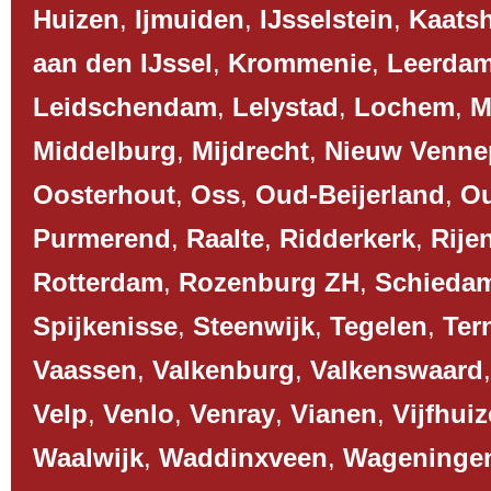
Huizen
,
Ijmuiden
,
IJsselstein
,
Kaats
aan den IJssel
,
Krommenie
,
Leerda
Leidschendam
,
Lelystad
,
Lochem
,
M
Middelburg
,
Mijdrecht
,
Nieuw Venne
Oosterhout
,
Oss
,
Oud-Beijerland
,
O
Purmerend
,
Raalte
,
Ridderkerk
,
Rije
Rotterdam
,
Rozenburg ZH
,
Schieda
Spijkenisse
,
Steenwijk
,
Tegelen
,
Ter
Vaassen
,
Valkenburg
,
Valkenswaard
Velp
,
Venlo
,
Venray
,
Vianen
,
Vijfhui
Waalwijk
,
Waddinxveen
,
Wageninge