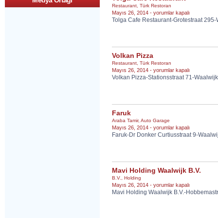
Medya Ortagi
Restaurant
,
Türk Restoran
Tolga
Mayıs 26, 2014 -
yorumlar kapalı
Tolga Cafe Restaurant-Grotestraat 295-
Cafe
Restaurant
için
Volkan Pizza
Restaurant
,
Türk Restoran
Volkan
Mayıs 26, 2014 -
yorumlar kapalı
Volkan Pizza-Stationsstraat 71-Waalwi
Pizza
için
Faruk
Araba Tamir
,
Auto Garage
Faruk
Mayıs 26, 2014 -
yorumlar kapalı
Faruk-Dr Donker Curtiusstraat 9-Waalw
için
Mavi Holding Waalwijk B.V.
B.V.
,
Holding
Mavi
Mayıs 26, 2014 -
yorumlar kapalı
Mavi Holding Waalwijk B.V.-Hobbemastr
Holding
Waalwijk
B.V.
için