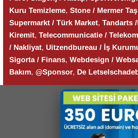
Kuru Temizleme
,
Stone / Mermer Taş
Supermarkt / Türk Market
,
Tandarts /
Kiremit
,
Telecommunicatie / Teleko
/ Nakliyat
,
Uitzendbureau / İş Kurum
Sigorta / Finans
,
Webdesign / Websa
Bakım
,
@Sponsor
,
De Letselschade