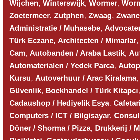
Wijchen
,
Winterswijk
,
Wormer
,
Worm
Zoetermeer
,
Zutphen
,
Zwaag
,
Zwane
Administratie / Muhasebe
,
Advocaten
Türk Eczane
,
Architecten / Mimarlar
Cam
,
Autobanden / Araba Lastik
,
Aut
Automaterialen / Yedek Parca
,
Autop
Kursu
,
Autoverhuur / Arac Kiralama
Güvenlik
,
Boekhandel / Türk Kitapcı
Cadaushop / Hediyelik Esya
,
Cafetar
Computers / ICT / Bilgisayar
,
Consul
Döner / Shorma / Pizza
,
Drukkerij / 