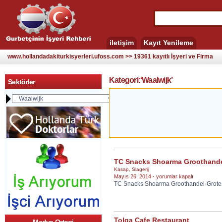
iletişim
Kayıt Yenileme
www.hollandadakiturkisyerleri.ufoss.com >> 19361 kayıtlı İşyeri ve Firma
Kategori:‘Waalwijk’
Sektörler
TC Snacks Shoarma Groothand
Kasap
,
Slagerij
TC
Mayıs 26, 2014 -
yorumlar kapalı
TC Snacks Shoarma Groothandel-Grotes
Snacks
Shoarma
Groothandel
için
Tolga Cafe Restaurant