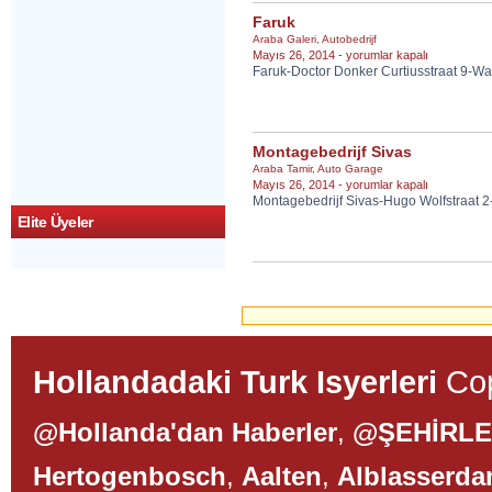
Faruk
Araba Galeri
,
Autobedrijf
Faruk
Mayıs 26, 2014 -
yorumlar kapalı
Faruk-Doctor Donker Curtiusstraat 9-Wa
için
Montagebedrijf Sivas
Araba Tamir
,
Auto Garage
Montagebedrijf
Mayıs 26, 2014 -
yorumlar kapalı
Montagebedrijf Sivas-Hugo Wolfstraat 2
Sivas
için
Elite Üyeler
Hollandadaki Turk Isyerleri
Cop
@Hollanda'dan Haberler
,
@ŞEHİRL
Hertogenbosch
,
Aalten
,
Alblasserd