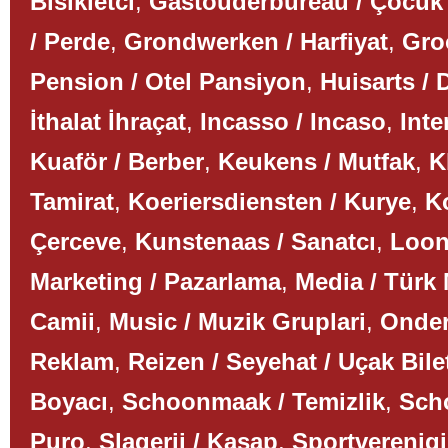
Bisikletci
,
Gastouderbureau / Çocuk
/ Perde
,
Grondwerken / Harfiyat
,
Gro
Pension / Otel Pansiyon
,
Huisarts / 
İthalat İhraçat
,
Incasso / Incaso
,
Inte
Kuaför / Berber
,
Keukens / Mutfak
,
K
Tamirat
,
Koeriersdiensten / Kurye
,
K
Çerceve
,
Kunstenaas / Sanatcı
,
Loon
Marketing / Pazarlama
,
Media / Türk
Camii
,
Music / Muzik Gruplari
,
Onder
Reklam
,
Reizen / Seyehat / Uçak Bile
Boyacı
,
Schoonmaak / Temizlik
,
Scho
Puro
,
Slagerij / Kasap
,
Sportverenigi