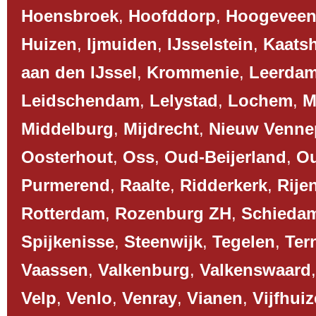
Hoensbroek
,
Hoofddorp
,
Hoogevee
Huizen
,
Ijmuiden
,
IJsselstein
,
Kaats
aan den IJssel
,
Krommenie
,
Leerda
Leidschendam
,
Lelystad
,
Lochem
,
M
Middelburg
,
Mijdrecht
,
Nieuw Venne
Oosterhout
,
Oss
,
Oud-Beijerland
,
O
Purmerend
,
Raalte
,
Ridderkerk
,
Rije
Rotterdam
,
Rozenburg ZH
,
Schieda
Spijkenisse
,
Steenwijk
,
Tegelen
,
Ter
Vaassen
,
Valkenburg
,
Valkenswaard
Velp
,
Venlo
,
Venray
,
Vianen
,
Vijfhui