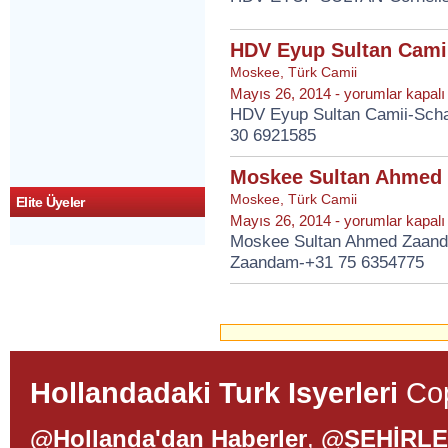
SULTAN
için
HDV Eyup Sultan Cami
Moskee
,
Türk Camii
HDV
Mayıs 26, 2014 -
yorumlar kapalı
Eyup
HDV Eyup Sultan Camii-Scha
Sultan
30 6921585
Camii
için
Moskee Sultan Ahmed
Moskee
,
Türk Camii
Elite Üyeler
Moskee
Mayıs 26, 2014 -
yorumlar kapalı
Sultan
Moskee Sultan Ahmed Zaand
Ahmed
Zaandam-+31 75 6354775
Zaandam
için
Hollandadaki Turk Isyerleri
Cop
@Hollanda'dan Haberler
,
@ŞEHİRL