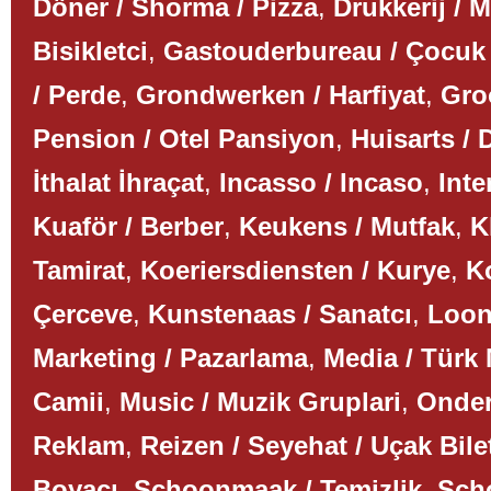
Döner / Shorma / Pizza
,
Drukkerij / 
Bisikletci
,
Gastouderbureau / Çocuk
/ Perde
,
Grondwerken / Harfiyat
,
Gro
Pension / Otel Pansiyon
,
Huisarts / 
İthalat İhraçat
,
Incasso / Incaso
,
Inte
Kuaför / Berber
,
Keukens / Mutfak
,
K
Tamirat
,
Koeriersdiensten / Kurye
,
K
Çerceve
,
Kunstenaas / Sanatcı
,
Loon
Marketing / Pazarlama
,
Media / Türk
Camii
,
Music / Muzik Gruplari
,
Onder
Reklam
,
Reizen / Seyehat / Uçak Bile
Boyacı
,
Schoonmaak / Temizlik
,
Scho