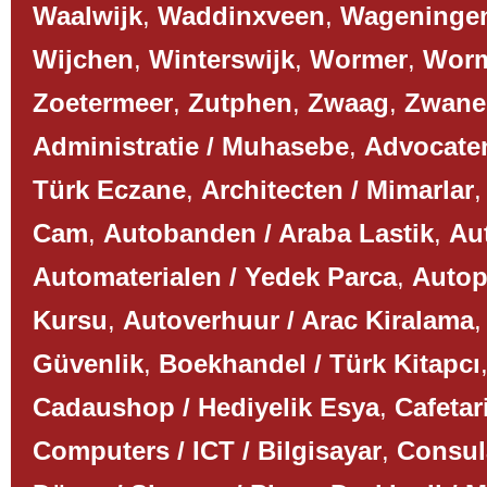
Waalwijk
,
Waddinxveen
,
Wageninge
Wijchen
,
Winterswijk
,
Wormer
,
Worm
Zoetermeer
,
Zutphen
,
Zwaag
,
Zwane
Administratie / Muhasebe
,
Advocaten
Türk Eczane
,
Architecten / Mimarlar
Cam
,
Autobanden / Araba Lastik
,
Aut
Automaterialen / Yedek Parca
,
Autop
Kursu
,
Autoverhuur / Arac Kiralama
Güvenlik
,
Boekhandel / Türk Kitapcı
Cadaushop / Hediyelik Esya
,
Cafetar
Computers / ICT / Bilgisayar
,
Consul