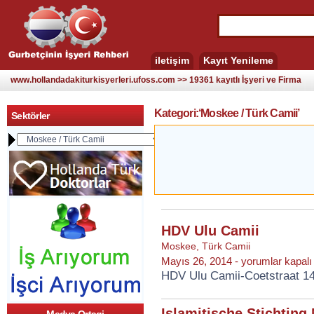
iletişim
Kayıt Yenileme
www.hollandadakiturkisyerleri.ufoss.com >> 19361 kayıtlı İşyeri ve Firma
Kategori:‘Moskee / Türk Camii’
Sektörler
HDV Ulu Camii
Moskee
,
Türk Camii
HDV
Mayıs 26, 2014 -
yorumlar kapalı
Ulu
HDV Ulu Camii-Coetstraat 1
Camii
için
Islamitische Stichting