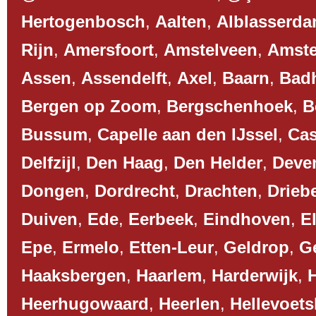
Hertogenbosch
,
Aalten
,
Alblasserd
Rijn
,
Amersfoort
,
Amstelveen
,
Amst
Assen
,
Assendelft
,
Axel
,
Baarn
,
Bad
Bergen op Zoom
,
Bergschenhoek
,
B
Bussum
,
Capelle aan den IJssel
,
Cas
Delfzijl
,
Den Haag
,
Den Helder
,
Deve
Dongen
,
Dordrecht
,
Drachten
,
Drieb
Duiven
,
Ede
,
Eerbeek
,
Eindhoven
,
El
Epe
,
Ermelo
,
Etten-Leur
,
Geldrop
,
G
Haaksbergen
,
Haarlem
,
Harderwijk
,
Heerhugowaard
,
Heerlen
,
Hellevoets