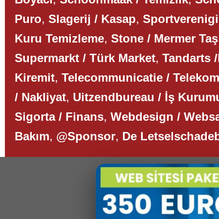
Puro
,
Slagerij / Kasap
,
Sportverenigi
Kuru Temizleme
,
Stone / Mermer Taş
Supermarkt / Türk Market
,
Tandarts /
Kiremit
,
Telecommunicatie / Teleko
/ Nakliyat
,
Uitzendbureau / İş Kurum
Sigorta / Finans
,
Webdesign / Websa
Bakım
,
@Sponsor
,
De Letselschade