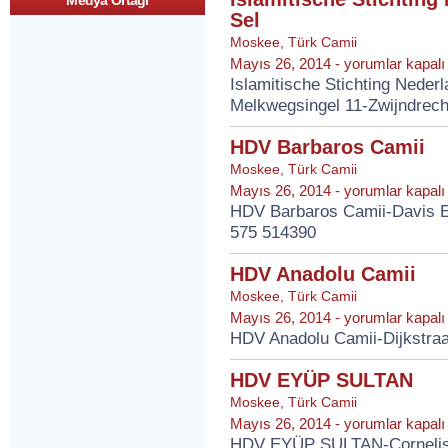
Medya Ortagi
Sel
Moskee
,
Türk Camii
Islamitische
Mayıs 26, 2014 -
yorumlar kapalı
Stichting
Islamitische Stichting Neder
Nederland
Melkwegsingel 11-Zwijndrec
Yavuz
Sultan
Sel
HDV Barbaros Camii
için
Moskee
,
Türk Camii
HDV
Mayıs 26, 2014 -
yorumlar kapalı
Barbaros
HDV Barbaros Camii-Davis E
Camii
575 514390
için
HDV Anadolu Camii
Moskee
,
Türk Camii
HDV
Mayıs 26, 2014 -
yorumlar kapalı
Anadolu
HDV Anadolu Camii-Dijkstra
Camii
için
HDV EYÜP SULTAN
Moskee
,
Türk Camii
HDV
Mayıs 26, 2014 -
yorumlar kapalı
EYÜP
HDV EYÜP SULTAN-Cornelis 