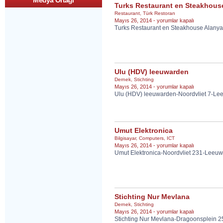
Medya Ortagi
Turks Restaurant en Steakhous
Restaurant
,
Türk Restoran
Turks
Mayıs 26, 2014 -
yorumlar kapalı
Turks Restaurant en Steakhouse Alany
Restaurant
en
Steakhouse
Alanya
için
Ulu (HDV) leeuwarden
Dernek
,
Stichting
Ulu
Mayıs 26, 2014 -
yorumlar kapalı
Ulu (HDV) leeuwarden-Noordvliet 7-Le
(HDV)
leeuwarden
için
Umut Elektronica
Bilgisayar
,
Computers
,
ICT
Umut
Mayıs 26, 2014 -
yorumlar kapalı
Umut Elektronica-Noordvliet 231-Leeu
Elektronica
için
Stichting Nur Mevlana
Dernek
,
Stichting
Stichting
Mayıs 26, 2014 -
yorumlar kapalı
Stichting Nur Mevlana-Dragoonsplein 
Nur