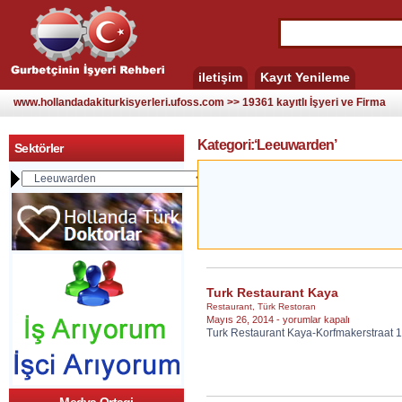
iletişim
Kayıt Yenileme
www.hollandadakiturkisyerleri.ufoss.com >> 19361 kayıtlı İşyeri ve Firma
Kategori:‘Leeuwarden’
Sektörler
Turk Restaurant Kaya
Restaurant
,
Türk Restoran
Turk
Mayıs 26, 2014 -
yorumlar kapalı
Turk Restaurant Kaya-Korfmakerstraat
Restaurant
Kaya
için