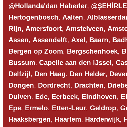
@Hollanda'dan Haberler
,
@ŞEHİRL
Hertogenbosch
,
Aalten
,
Alblasserd
Rijn
,
Amersfoort
,
Amstelveen
,
Amst
Assen
,
Assendelft
,
Axel
,
Baarn
,
Bad
Bergen op Zoom
,
Bergschenhoek
,
B
Bussum
,
Capelle aan den IJssel
,
Cas
Delfzijl
,
Den Haag
,
Den Helder
,
Deve
Dongen
,
Dordrecht
,
Drachten
,
Drieb
Duiven
,
Ede
,
Eerbeek
,
Eindhoven
,
El
Epe
,
Ermelo
,
Etten-Leur
,
Geldrop
,
G
Haaksbergen
,
Haarlem
,
Harderwijk
,