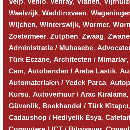
Velp
,
Venlo
,
Venray
,
Vianen
,
Vijfhui
Waalwijk
,
Waddinxveen
,
Wageninge
Wijchen
,
Winterswijk
,
Wormer
,
Worm
Zoetermeer
,
Zutphen
,
Zwaag
,
Zwane
Administratie / Muhasebe
,
Advocaten
Türk Eczane
,
Architecten / Mimarlar
Cam
,
Autobanden / Araba Lastik
,
Aut
Automaterialen / Yedek Parca
,
Autop
Kursu
,
Autoverhuur / Arac Kiralama
Güvenlik
,
Boekhandel / Türk Kitapcı
Cadaushop / Hediyelik Esya
,
Cafetar
Computers / ICT / Bilgisayar
,
Consul