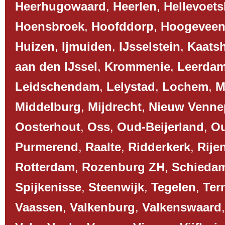
Heerhugowaard
,
Heerlen
,
Hellevoets
Hoensbroek
,
Hoofddorp
,
Hoogevee
Huizen
,
Ijmuiden
,
IJsselstein
,
Kaats
aan den IJssel
,
Krommenie
,
Leerda
Leidschendam
,
Lelystad
,
Lochem
,
M
Middelburg
,
Mijdrecht
,
Nieuw Venne
Oosterhout
,
Oss
,
Oud-Beijerland
,
O
Purmerend
,
Raalte
,
Ridderkerk
,
Rije
Rotterdam
,
Rozenburg ZH
,
Schieda
Spijkenisse
,
Steenwijk
,
Tegelen
,
Ter
Vaassen
,
Valkenburg
,
Valkenswaard