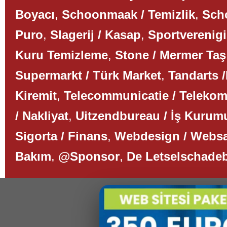
Boyacı
,
Schoonmaak / Temizlik
,
Scho
Puro
,
Slagerij / Kasap
,
Sportverenigi
Kuru Temizleme
,
Stone / Mermer Taş
Supermarkt / Türk Market
,
Tandarts /
Kiremit
,
Telecommunicatie / Teleko
/ Nakliyat
,
Uitzendbureau / İş Kurum
Sigorta / Finans
,
Webdesign / Websa
Bakım
,
@Sponsor
,
De Letselschade