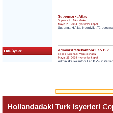
Mevlana
için
Supermarkt Atlas
Supermarkt
,
Türk Market
Supermarkt
Mayıs 26, 2014 -
yorumlar kapalı
Supermarkt Atlas-Noordvliet 71-Leeuw
Atlas
için
Administratiekantoor Leo B.V.
Elite Üyeler
Finans
,
Sigortacı
,
Verzekeringen
Administratiekantoor
Mayıs 26, 2014 -
yorumlar kapalı
Administratiekantoor Leo B.V.-Ooster
Leo
B.V.
için
Hollandadaki Turk Isyerleri
Cop