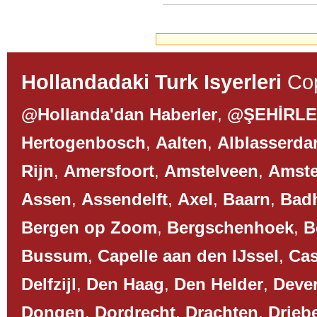
Hollandadaki Turk Isyerleri
Cop
@Hollanda'dan Haberler
,
@ŞEHİRL
Hertogenbosch
,
Aalten
,
Alblasserd
Rijn
,
Amersfoort
,
Amstelveen
,
Amst
Assen
,
Assendelft
,
Axel
,
Baarn
,
Bad
Bergen op Zoom
,
Bergschenhoek
,
B
Bussum
,
Capelle aan den IJssel
,
Cas
Delfzijl
,
Den Haag
,
Den Helder
,
Deve
Dongen
,
Dordrecht
,
Drachten
,
Drieb