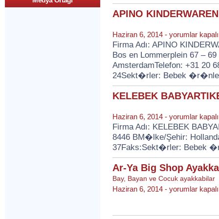
Medya Ortagi
APINO KINDERWAREN
APINO
Haziran 6, 2014 -
yorumlar kapalı
KINDERWAREN
Firma Adı: APINO KINDERWA
BV
Bos en Lommerplein 67 – 69 
için
AmsterdamTelefon: +31 20 68
24Sekt�rler: Bebek �r�nle
KELEBEK BABYARTIK
KELEBEK
Haziran 6, 2014 -
yorumlar kapalı
BABYARTIKELEN
Firma Adı: KELEBEK BABYART
için
8446 BM�lke/Şehir: Hollanda
37Faks:Sekt�rler: Bebek �
Ar-Ya Big Shop Ayakka
Bay
,
Bayan ve Cocuk ayakkabilar
Ar-
Haziran 6, 2014 -
yorumlar kapalı
Ya
Big
Shop
Ayakkabici