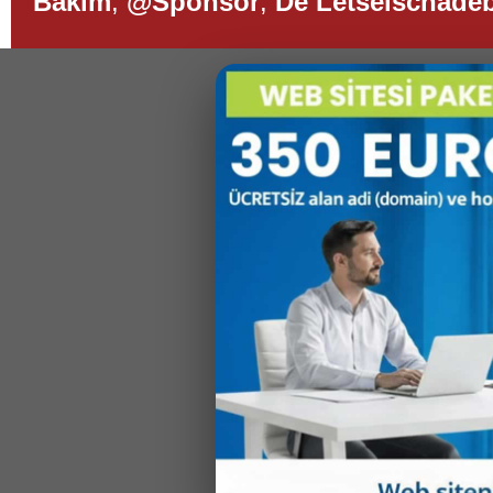
Bakım
,
@Sponsor
,
De Letselschade