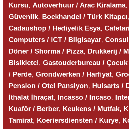
Kursu
,
Autoverhuur / Arac Kiralama
Güvenlik
,
Boekhandel / Türk Kitapcı
Cadaushop / Hediyelik Esya
,
Cafetar
Computers / ICT / Bilgisayar
,
Consul
Döner / Shorma / Pizza
,
Drukkerij / 
Bisikletci
,
Gastouderbureau / Çocuk
/ Perde
,
Grondwerken / Harfiyat
,
Gro
Pension / Otel Pansiyon
,
Huisarts / 
İthalat İhraçat
,
Incasso / Incaso
,
Inte
Kuaför / Berber
,
Keukens / Mutfak
,
K
Tamirat
,
Koeriersdiensten / Kurye
,
K