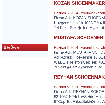
KOZAN SHOENMAKER
Ede
için
KOZAN
Haziran 6, 2014 -
yorumlar kapalı
SHOENMAKERIJ
Firma Adı: KOZAN SHOENMAKE
için
Huygensplein 19 1098 RA�lk
Tel:Faks:Sekt�rler: Ayakkabı
MUSTAFA SCHOENEN 
MUSTAFA
Haziran 6, 2014 -
yorumlar kapalı
Elite Üyeler
SCHOENEN
Firma Adı: MUSTAFA SCHOE
KLEDING
Adı:Adres: Hoekeinde 18 514
için
WaalwijkTelefon:Cep Tel: +3
76Sekt�rler: Ayakkabıcılar
REYHAN SCHOENMAK
REYHAN
Haziran 6, 2014 -
yorumlar kapalı
SCHOENMAKERIJ
Firma Adı: REYHAN SCHOENM
için
62 1052 NJ�lke/Şehir: Holla
87Cep Tel:Faks:Sekt�rler: A