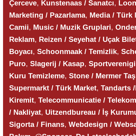
Çerceve
,
Kunstenaas / Sanatcı
,
Loon
Marketing / Pazarlama
,
Media / Türk
Camii
,
Music / Muzik Gruplari
,
Onder
Reklam
,
Reizen / Seyehat / Uçak Bile
Boyacı
,
Schoonmaak / Temizlik
,
Scho
Puro
,
Slagerij / Kasap
,
Sportverenigi
Kuru Temizleme
,
Stone / Mermer Taş
Supermarkt / Türk Market
,
Tandarts /
Kiremit
,
Telecommunicatie / Teleko
/ Nakliyat
,
Uitzendbureau / İş Kurum
Sigorta / Finans
,
Webdesign / Websa