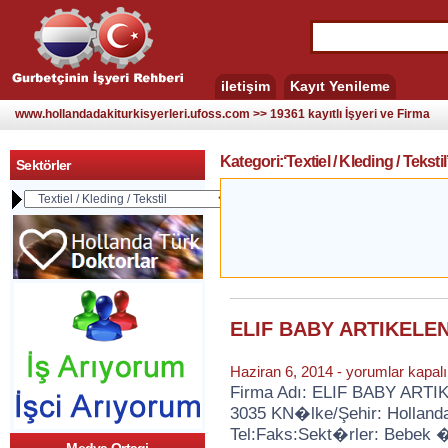
iletişim
Kayıt Yenileme
www.hollandadakiturkisyerleri.ufoss.com >> 19361 kayıtlı İşyeri ve Firma
Kategori:‘Textiel / Kleding / Tekstil
Sektörler
ELIF BABY ARTIKELE
ELIF
Haziran 6, 2014 -
yorumlar kapalı
BABY
Firma Adı: ELIF BABY ARTIK
ARTIKELEN
3035 KN�lke/Şehir: Hollanda
için
Tel:Faks:Sekt�rler: Bebek 