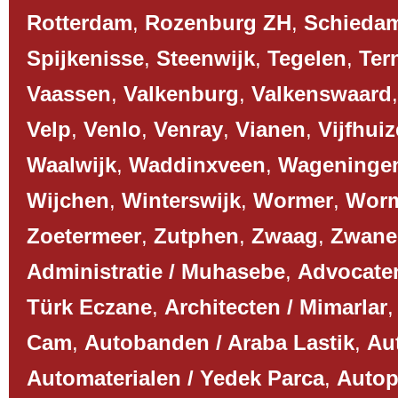
Rotterdam
,
Rozenburg ZH
,
Schieda
Spijkenisse
,
Steenwijk
,
Tegelen
,
Ter
Vaassen
,
Valkenburg
,
Valkenswaard
Velp
,
Venlo
,
Venray
,
Vianen
,
Vijfhui
Waalwijk
,
Waddinxveen
,
Wageninge
Wijchen
,
Winterswijk
,
Wormer
,
Worm
Zoetermeer
,
Zutphen
,
Zwaag
,
Zwane
Administratie / Muhasebe
,
Advocaten
Türk Eczane
,
Architecten / Mimarlar
Cam
,
Autobanden / Araba Lastik
,
Aut
Automaterialen / Yedek Parca
,
Autop