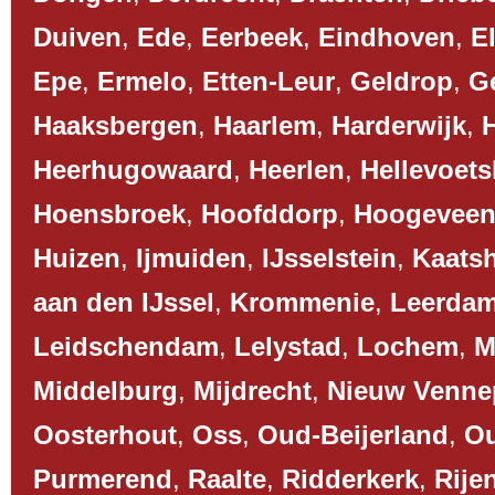
Duiven
,
Ede
,
Eerbeek
,
Eindhoven
,
El
Epe
,
Ermelo
,
Etten-Leur
,
Geldrop
,
G
Haaksbergen
,
Haarlem
,
Harderwijk
,
Heerhugowaard
,
Heerlen
,
Hellevoets
Hoensbroek
,
Hoofddorp
,
Hoogevee
Huizen
,
Ijmuiden
,
IJsselstein
,
Kaats
aan den IJssel
,
Krommenie
,
Leerda
Leidschendam
,
Lelystad
,
Lochem
,
M
Middelburg
,
Mijdrecht
,
Nieuw Venne
Oosterhout
,
Oss
,
Oud-Beijerland
,
O
Purmerend
,
Raalte
,
Ridderkerk
,
Rije