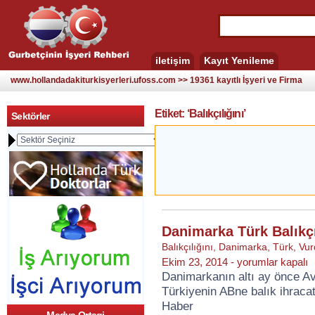
iletişim
Kayıt Yenileme
www.hollandadakiturkisyerleri.ufoss.com >> 19361 kayıtlı İşyeri ve Firma
Etiket: ‘Balıkçılığını’
Sektörler
Danimarka Türk Balıkçı
Balıkçılığını
,
Danimarka
,
Türk
,
Vur
Danimarka
Ekim 23, 2014 -
yorumlar kapalı
Türk
Danimarkanın altı ay önce Av
Balıkçılığını
Türkiyenin ABne balık ihracat
vurdu
için
Haber