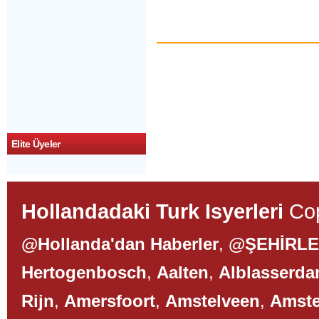
Elite Üyeler
Hollandadaki Turk Isyerleri
Cop
@Hollanda'dan Haberler
,
@ŞEHİRL
Hertogenbosch
,
Aalten
,
Alblasserd
Rijn
,
Amersfoort
,
Amstelveen
,
Amst