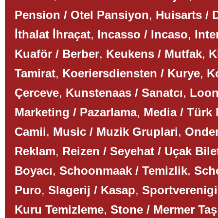
Pension / Otel Pansiyon
,
Huisarts / 
İthalat İhraçat
,
Incasso / Incaso
,
Inte
Kuaför / Berber
,
Keukens / Mutfak
,
K
Tamirat
,
Koeriersdiensten / Kurye
,
K
Çerceve
,
Kunstenaas / Sanatcı
,
Loon
Marketing / Pazarlama
,
Media / Türk
Camii
,
Music / Muzik Gruplari
,
Onder
Reklam
,
Reizen / Seyehat / Uçak Bile
Boyacı
,
Schoonmaak / Temizlik
,
Scho
Puro
,
Slagerij / Kasap
,
Sportverenigi
Kuru Temizleme
,
Stone / Mermer Taş