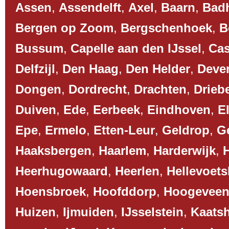
Assen
,
Assendelft
,
Axel
,
Baarn
,
Bad
Bergen op Zoom
,
Bergschenhoek
,
B
Bussum
,
Capelle aan den IJssel
,
Cas
Delfzijl
,
Den Haag
,
Den Helder
,
Deve
Dongen
,
Dordrecht
,
Drachten
,
Drieb
Duiven
,
Ede
,
Eerbeek
,
Eindhoven
,
El
Epe
,
Ermelo
,
Etten-Leur
,
Geldrop
,
G
Haaksbergen
,
Haarlem
,
Harderwijk
,
Heerhugowaard
,
Heerlen
,
Hellevoets
Hoensbroek
,
Hoofddorp
,
Hoogevee
Huizen
,
Ijmuiden
,
IJsselstein
,
Kaats