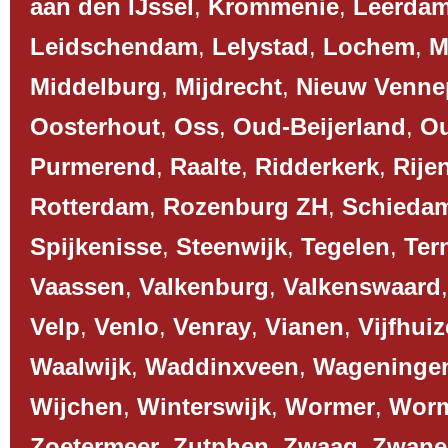
aan den IJssel
,
Krommenie
,
Leerda
Leidschendam
,
Lelystad
,
Lochem
,
M
Middelburg
,
Mijdrecht
,
Nieuw Venne
Oosterhout
,
Oss
,
Oud-Beijerland
,
O
Purmerend
,
Raalte
,
Ridderkerk
,
Rije
Rotterdam
,
Rozenburg ZH
,
Schieda
Spijkenisse
,
Steenwijk
,
Tegelen
,
Ter
Vaassen
,
Valkenburg
,
Valkenswaard
Velp
,
Venlo
,
Venray
,
Vianen
,
Vijfhui
Waalwijk
,
Waddinxveen
,
Wageninge
Wijchen
,
Winterswijk
,
Wormer
,
Worm
Zoetermeer
,
Zutphen
,
Zwaag
,
Zwane