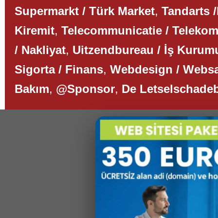
Supermarkt / Türk Market
,
Tandarts /
Kiremit
,
Telecommunicatie / Teleko
/ Nakliyat
,
Uitzendbureau / İş Kurum
Sigorta / Finans
,
Webdesign / Websa
Bakım
,
@Sponsor
,
De Letselschade