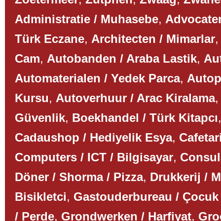
Administratie / Muhasebe
,
Advocaten
Türk Eczane
,
Architecten / Mimarlar
Cam
,
Autobanden / Araba Lastik
,
Aut
Automaterialen / Yedek Parca
,
Autop
Kursu
,
Autoverhuur / Arac Kiralama
Güvenlik
,
Boekhandel / Türk Kitapcı
Cadaushop / Hediyelik Esya
,
Cafetar
Computers / ICT / Bilgisayar
,
Consul
Döner / Shorma / Pizza
,
Drukkerij / 
Bisikletci
,
Gastouderbureau / Çocuk
/ Perde
,
Grondwerken / Harfiyat
,
Gro