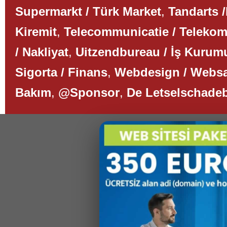
Supermarkt / Türk Market
,
Tandarts /
Kiremit
,
Telecommunicatie / Teleko
/ Nakliyat
,
Uitzendbureau / İş Kurum
Sigorta / Finans
,
Webdesign / Websa
Bakım
,
@Sponsor
,
De Letselschade