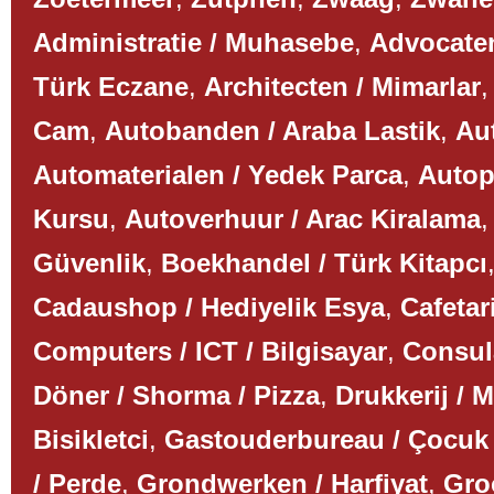
Administratie / Muhasebe
,
Advocaten
Türk Eczane
,
Architecten / Mimarlar
Cam
,
Autobanden / Araba Lastik
,
Aut
Automaterialen / Yedek Parca
,
Autop
Kursu
,
Autoverhuur / Arac Kiralama
Güvenlik
,
Boekhandel / Türk Kitapcı
Cadaushop / Hediyelik Esya
,
Cafetar
Computers / ICT / Bilgisayar
,
Consul
Döner / Shorma / Pizza
,
Drukkerij / 
Bisikletci
,
Gastouderbureau / Çocuk
/ Perde
,
Grondwerken / Harfiyat
,
Gro