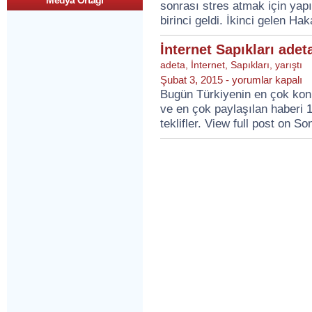
Medya Ortagi
sonrası stres atmak için yapı
birinci geldi. İkinci gelen Ha
İnternet Sapıkları adeta
adeta
,
İnternet
,
Sapıkları
,
yarıştı
İnternet
Şubat 3, 2015 -
yorumlar kapalı
Sapıkları
Bugün Türkiyenin en çok kon
adeta
ve en çok paylaşılan haberi 1
yarıştı!
için
teklifler. View full post on S