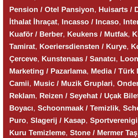
Pension / Otel Pansiyon
,
Huisarts / 
İthalat İhraçat
,
Incasso / Incaso
,
Inte
Kuaför / Berber
,
Keukens / Mutfak
,
K
Tamirat
,
Koeriersdiensten / Kurye
,
K
Çerceve
,
Kunstenaas / Sanatcı
,
Loon
Marketing / Pazarlama
,
Media / Türk
Camii
,
Music / Muzik Gruplari
,
Onder
Reklam
,
Reizen / Seyehat / Uçak Bile
Boyacı
,
Schoonmaak / Temizlik
,
Scho
Puro
,
Slagerij / Kasap
,
Sportverenigi
Kuru Temizleme
,
Stone / Mermer Taş