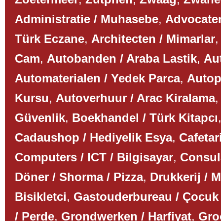
Administratie / Muhasebe
,
Advocaten
Türk Eczane
,
Architecten / Mimarlar
Cam
,
Autobanden / Araba Lastik
,
Aut
Automaterialen / Yedek Parca
,
Autop
Kursu
,
Autoverhuur / Arac Kiralama
Güvenlik
,
Boekhandel / Türk Kitapcı
Cadaushop / Hediyelik Esya
,
Cafetar
Computers / ICT / Bilgisayar
,
Consul
Döner / Shorma / Pizza
,
Drukkerij / 
Bisikletci
,
Gastouderbureau / Çocuk
/ Perde
,
Grondwerken / Harfiyat
,
Gro