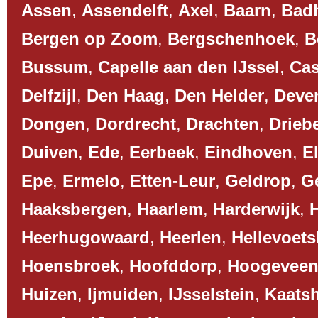
Assen
,
Assendelft
,
Axel
,
Baarn
,
Bad
Bergen op Zoom
,
Bergschenhoek
,
B
Bussum
,
Capelle aan den IJssel
,
Cas
Delfzijl
,
Den Haag
,
Den Helder
,
Deve
Dongen
,
Dordrecht
,
Drachten
,
Drieb
Duiven
,
Ede
,
Eerbeek
,
Eindhoven
,
El
Epe
,
Ermelo
,
Etten-Leur
,
Geldrop
,
G
Haaksbergen
,
Haarlem
,
Harderwijk
,
Heerhugowaard
,
Heerlen
,
Hellevoets
Hoensbroek
,
Hoofddorp
,
Hoogevee
Huizen
,
Ijmuiden
,
IJsselstein
,
Kaats