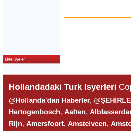
Elite Üyeler
Hollandadaki Turk Isyerleri
Cop
@Hollanda'dan Haberler
,
@ŞEHİRL
Hertogenbosch
,
Aalten
,
Alblasserd
Rijn
,
Amersfoort
,
Amstelveen
,
Amst