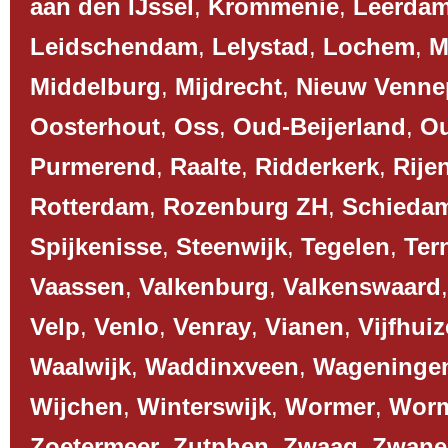
aan den IJssel
,
Krommenie
,
Leerda
Leidschendam
,
Lelystad
,
Lochem
,
M
Middelburg
,
Mijdrecht
,
Nieuw Venne
Oosterhout
,
Oss
,
Oud-Beijerland
,
O
Purmerend
,
Raalte
,
Ridderkerk
,
Rije
Rotterdam
,
Rozenburg ZH
,
Schieda
Spijkenisse
,
Steenwijk
,
Tegelen
,
Ter
Vaassen
,
Valkenburg
,
Valkenswaard
Velp
,
Venlo
,
Venray
,
Vianen
,
Vijfhui
Waalwijk
,
Waddinxveen
,
Wageninge
Wijchen
,
Winterswijk
,
Wormer
,
Worm
Zoetermeer
,
Zutphen
,
Zwaag
,
Zwane