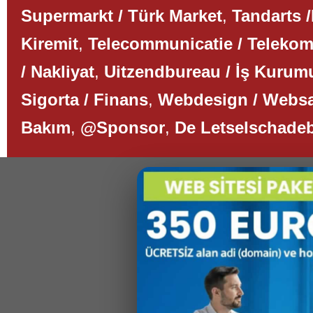
Supermarkt / Türk Market
,
Tandarts /
Kiremit
,
Telecommunicatie / Teleko
/ Nakliyat
,
Uitzendbureau / İş Kurum
Sigorta / Finans
,
Webdesign / Websa
Bakım
,
@Sponsor
,
De Letselschade