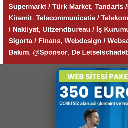
Supermarkt / Türk Market
,
Tandarts /
Kiremit
,
Telecommunicatie / Teleko
/ Nakliyat
,
Uitzendbureau / İş Kurum
Sigorta / Finans
,
Webdesign / Websa
Bakım
,
@Sponsor
,
De Letselschade