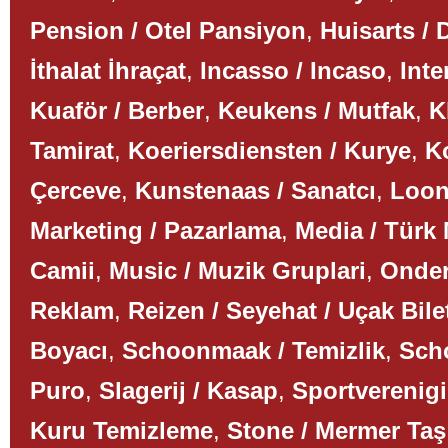
Pension / Otel Pansiyon
,
Huisarts / 
İthalat İhraçat
,
Incasso / Incaso
,
Inte
Kuaför / Berber
,
Keukens / Mutfak
,
K
Tamirat
,
Koeriersdiensten / Kurye
,
K
Çerceve
,
Kunstenaas / Sanatcı
,
Loon
Marketing / Pazarlama
,
Media / Türk
Camii
,
Music / Muzik Gruplari
,
Onder
Reklam
,
Reizen / Seyehat / Uçak Bile
Boyacı
,
Schoonmaak / Temizlik
,
Scho
Puro
,
Slagerij / Kasap
,
Sportverenigi
Kuru Temizleme
,
Stone / Mermer Taş