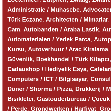
Administratie / Muhasebe
,
Advocaten
Türk Eczane
,
Architecten / Mimarlar
Cam
,
Autobanden / Araba Lastik
,
Aut
Automaterialen / Yedek Parca
,
Autop
Kursu
,
Autoverhuur / Arac Kiralama
Güvenlik
,
Boekhandel / Türk Kitapcı
Cadaushop / Hediyelik Esya
,
Cafetar
Computers / ICT / Bilgisayar
,
Consul
Döner / Shorma / Pizza
,
Drukkerij / 
Bisikletci
,
Gastouderbureau / Çocuk
/ Perde
,
Grondwerken / Harfiyat
,
Gro