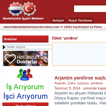
iletişim
Kayıt Yenileme
www.hollandadakiturkisyerleri.ufoss.com >> 19361 kayıtlı İşyeri ve Firma
Etiket: ‘yenilirse’
Sektörler
Arjantin yenilirse suçl
Arjantin
,
Çakır
,
suçlusu
,
yenilirse
Arjantin
Temmuz 9, 2014 -
yorumlar kapal
yenilirse
Arjantin bu akşam Hollanda 
suçlusu
Dünya Kupası yarıfinal maçın
Çakır!
için
sebebini şimdiden buldu. Vie