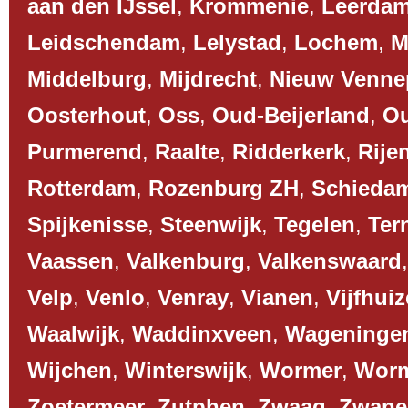
aan den IJssel
,
Krommenie
,
Leerda
Leidschendam
,
Lelystad
,
Lochem
,
M
Middelburg
,
Mijdrecht
,
Nieuw Venne
Oosterhout
,
Oss
,
Oud-Beijerland
,
O
Purmerend
,
Raalte
,
Ridderkerk
,
Rije
Rotterdam
,
Rozenburg ZH
,
Schieda
Spijkenisse
,
Steenwijk
,
Tegelen
,
Ter
Vaassen
,
Valkenburg
,
Valkenswaard
Velp
,
Venlo
,
Venray
,
Vianen
,
Vijfhui
Waalwijk
,
Waddinxveen
,
Wageninge
Wijchen
,
Winterswijk
,
Wormer
,
Worm
Zoetermeer
,
Zutphen
,
Zwaag
,
Zwane