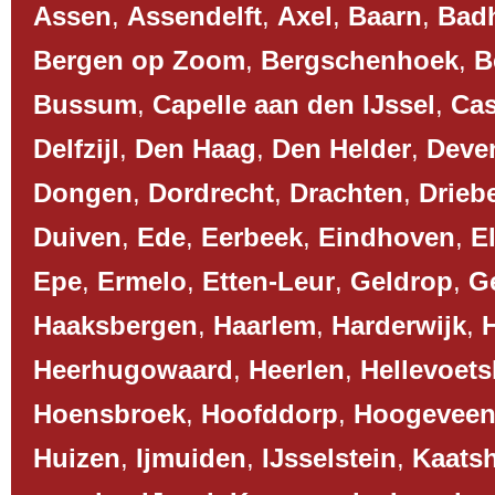
Assen
,
Assendelft
,
Axel
,
Baarn
,
Bad
Bergen op Zoom
,
Bergschenhoek
,
B
Bussum
,
Capelle aan den IJssel
,
Cas
Delfzijl
,
Den Haag
,
Den Helder
,
Deve
Dongen
,
Dordrecht
,
Drachten
,
Drieb
Duiven
,
Ede
,
Eerbeek
,
Eindhoven
,
El
Epe
,
Ermelo
,
Etten-Leur
,
Geldrop
,
G
Haaksbergen
,
Haarlem
,
Harderwijk
,
Heerhugowaard
,
Heerlen
,
Hellevoets
Hoensbroek
,
Hoofddorp
,
Hoogevee
Huizen
,
Ijmuiden
,
IJsselstein
,
Kaats