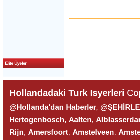
Elite Üyeler
Hollandadaki Turk Isyerleri
Cop
@Hollanda'dan Haberler
,
@ŞEHİRL
Hertogenbosch
,
Aalten
,
Alblasserd
Rijn
,
Amersfoort
,
Amstelveen
,
Amst