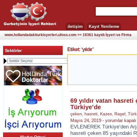
iletişim
Kayıt Yenileme
www.hollandadakiturkisyerleri.ufoss.com >> 19361 kayıtlı İşyeri ve Firma
Etiket: ‘yıldır’
Sektörler
69 yıldır vatan hasret
Türkiye’de
çeken
,
hasreti
,
Kazes
,
Raşel
,
Türk
69
Mayıs 24, 2019 -
yorumlar kapalı
yıldır
EVLENEREK Türkiye’den Arjan
vatan
hasreti çeken 85 yaşındaki R
hasreti