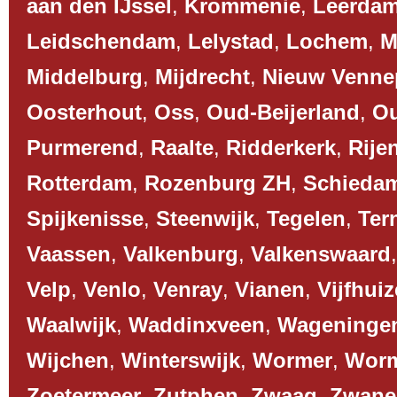
aan den IJssel
,
Krommenie
,
Leerda
Leidschendam
,
Lelystad
,
Lochem
,
M
Middelburg
,
Mijdrecht
,
Nieuw Venne
Oosterhout
,
Oss
,
Oud-Beijerland
,
O
Purmerend
,
Raalte
,
Ridderkerk
,
Rije
Rotterdam
,
Rozenburg ZH
,
Schieda
Spijkenisse
,
Steenwijk
,
Tegelen
,
Ter
Vaassen
,
Valkenburg
,
Valkenswaard
Velp
,
Venlo
,
Venray
,
Vianen
,
Vijfhui
Waalwijk
,
Waddinxveen
,
Wageninge
Wijchen
,
Winterswijk
,
Wormer
,
Worm
Zoetermeer
,
Zutphen
,
Zwaag
,
Zwane