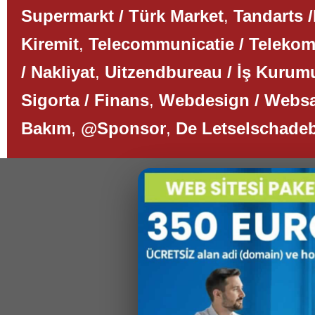
Supermarkt / Türk Market
,
Tandarts /
Kiremit
,
Telecommunicatie / Teleko
/ Nakliyat
,
Uitzendbureau / İş Kurum
Sigorta / Finans
,
Webdesign / Websa
Bakım
,
@Sponsor
,
De Letselschade