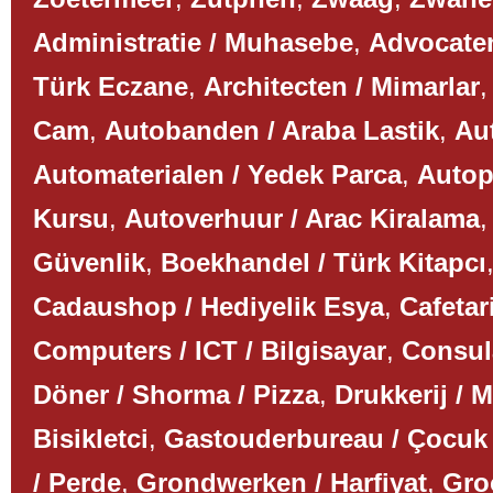
Administratie / Muhasebe
,
Advocaten
Türk Eczane
,
Architecten / Mimarlar
Cam
,
Autobanden / Araba Lastik
,
Aut
Automaterialen / Yedek Parca
,
Autop
Kursu
,
Autoverhuur / Arac Kiralama
Güvenlik
,
Boekhandel / Türk Kitapcı
Cadaushop / Hediyelik Esya
,
Cafetar
Computers / ICT / Bilgisayar
,
Consul
Döner / Shorma / Pizza
,
Drukkerij / 
Bisikletci
,
Gastouderbureau / Çocuk
/ Perde
,
Grondwerken / Harfiyat
,
Gro