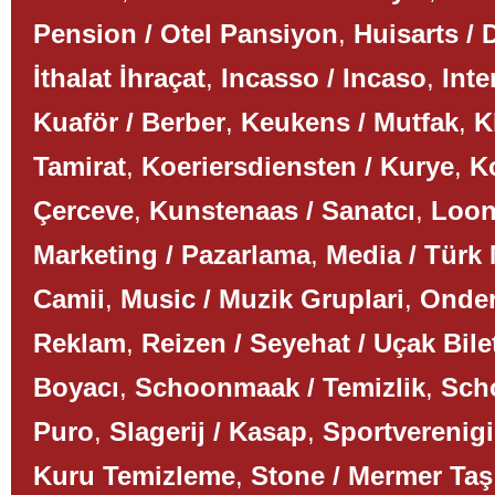
Pension / Otel Pansiyon
,
Huisarts / 
İthalat İhraçat
,
Incasso / Incaso
,
Inte
Kuaför / Berber
,
Keukens / Mutfak
,
K
Tamirat
,
Koeriersdiensten / Kurye
,
K
Çerceve
,
Kunstenaas / Sanatcı
,
Loon
Marketing / Pazarlama
,
Media / Türk
Camii
,
Music / Muzik Gruplari
,
Onder
Reklam
,
Reizen / Seyehat / Uçak Bile
Boyacı
,
Schoonmaak / Temizlik
,
Scho
Puro
,
Slagerij / Kasap
,
Sportverenigi
Kuru Temizleme
,
Stone / Mermer Taş