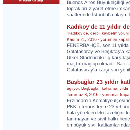
Medya Ortagi
çeken
Buenos Aires Büyükelçiliği ve
Raşel
toprakları ziyaret etme imkan
Kazes
Türkiye’de
saatlerinde İstanbul’a ulaştı.
için
Kadıköy’de 11 yıldır d
‘Kadıköy’de
,
derbi
,
kaybetmiyor
,
yı
Kadıköy’de
Kasım 21, 2016 -
yorumlar kapalı
11
FENERBAHÇE, son 11 yılda Ka
yıldır
Galatasaray ve Beşiktaş’a ka
derbi
kaybetmiyor
Ülker Stadı’ndaki lig karşıla
için
maçtır mağlup olmadı. Sarı-la
Galatasaray’a karşı son yenil
Başbağlar 23 yıldır kat
ağlıyor
,
Başbağlar
,
katliama
,
yıldır
Başbağlar
Temmuz 8, 2016 -
yorumlar kapal
23
Erzincan’ın Kemaliye ilçesin
yıldır
PKK’lı teröristlerce 23 yıl ön
katliama
ağlıyor
hala yüreklerdeki tazeliğini
için
tanımayan ve sivil halkı hede
en büyük sivil katliamlarından