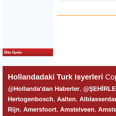
Elite Üyeler
Hollandadaki Turk Isyerleri
Cop
@Hollanda'dan Haberler
,
@ŞEHİRL
Hertogenbosch
,
Aalten
,
Alblasserd
Rijn
,
Amersfoort
,
Amstelveen
,
Amst