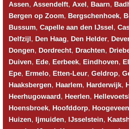
Assen
,
Assendelft
,
Axel
,
Baarn
,
Bad
Bergen op Zoom
,
Bergschenhoek
,
B
Bussum
,
Capelle aan den IJssel
,
Cas
Delfzijl
,
Den Haag
,
Den Helder
,
Deve
Dongen
,
Dordrecht
,
Drachten
,
Drieb
Duiven
,
Ede
,
Eerbeek
,
Eindhoven
,
El
Epe
,
Ermelo
,
Etten-Leur
,
Geldrop
,
G
Haaksbergen
,
Haarlem
,
Harderwijk
,
Heerhugowaard
,
Heerlen
,
Hellevoets
Hoensbroek
,
Hoofddorp
,
Hoogevee
Huizen
,
Ijmuiden
,
IJsselstein
,
Kaats