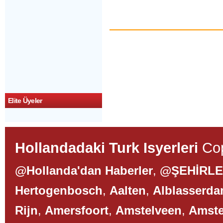
Elite Üyeler
Hollandadaki Turk Isyerleri
Cop
@Hollanda'dan Haberler
,
@ŞEHİRL
Hertogenbosch
,
Aalten
,
Alblasserd
Rijn
,
Amersfoort
,
Amstelveen
,
Amst