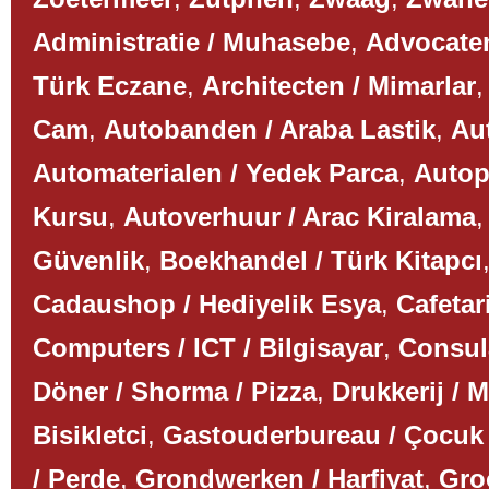
Administratie / Muhasebe
,
Advocaten
Türk Eczane
,
Architecten / Mimarlar
Cam
,
Autobanden / Araba Lastik
,
Aut
Automaterialen / Yedek Parca
,
Autop
Kursu
,
Autoverhuur / Arac Kiralama
Güvenlik
,
Boekhandel / Türk Kitapcı
Cadaushop / Hediyelik Esya
,
Cafetar
Computers / ICT / Bilgisayar
,
Consul
Döner / Shorma / Pizza
,
Drukkerij / 
Bisikletci
,
Gastouderbureau / Çocuk
/ Perde
,
Grondwerken / Harfiyat
,
Gro