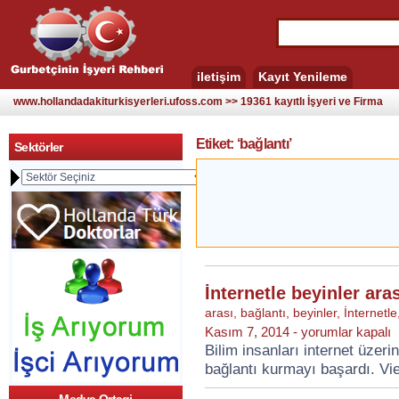
iletişim
Kayıt Yenileme
www.hollandadakiturkisyerleri.ufoss.com >> 19361 kayıtlı İşyeri ve Firma
Etiket: ‘bağlantı’
Sektörler
İnternetle beyinler ara
arası
,
bağlantı
,
beyinler
,
İnternetle
İnternetle
Kasım 7, 2014 -
yorumlar kapalı
beyinler
Bilim insanları internet üzeri
arası
bağlantı kurmayı başardı. Vi
bağlantı
kuruldu
için