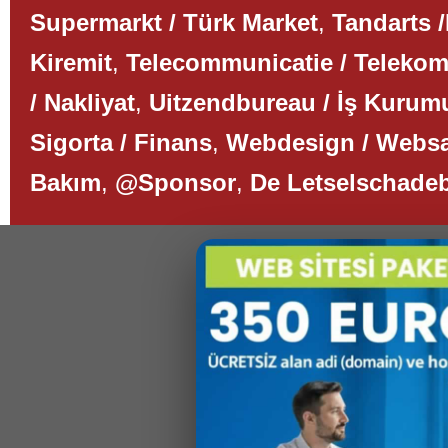
Supermarkt / Türk Market
,
Tandarts /
Kiremit
,
Telecommunicatie / Teleko
/ Nakliyat
,
Uitzendbureau / İş Kurum
Sigorta / Finans
,
Webdesign / Websa
Bakım
,
@Sponsor
,
De Letselschade