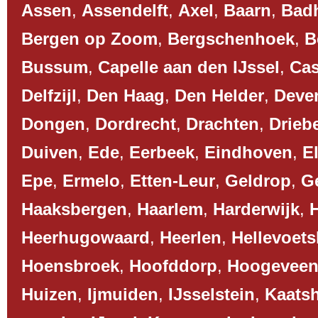
Assen
,
Assendelft
,
Axel
,
Baarn
,
Bad
Bergen op Zoom
,
Bergschenhoek
,
B
Bussum
,
Capelle aan den IJssel
,
Cas
Delfzijl
,
Den Haag
,
Den Helder
,
Deve
Dongen
,
Dordrecht
,
Drachten
,
Drieb
Duiven
,
Ede
,
Eerbeek
,
Eindhoven
,
El
Epe
,
Ermelo
,
Etten-Leur
,
Geldrop
,
G
Haaksbergen
,
Haarlem
,
Harderwijk
,
Heerhugowaard
,
Heerlen
,
Hellevoets
Hoensbroek
,
Hoofddorp
,
Hoogevee
Huizen
,
Ijmuiden
,
IJsselstein
,
Kaats