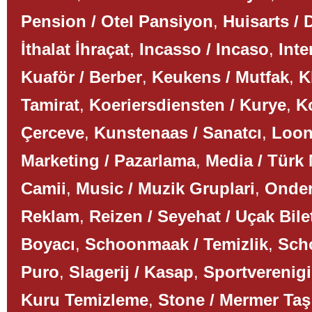
Pension / Otel Pansiyon
,
Huisarts / 
İthalat İhraçat
,
Incasso / Incaso
,
Inte
Kuaför / Berber
,
Keukens / Mutfak
,
K
Tamirat
,
Koeriersdiensten / Kurye
,
K
Çerceve
,
Kunstenaas / Sanatcı
,
Loon
Marketing / Pazarlama
,
Media / Türk
Camii
,
Music / Muzik Gruplari
,
Onder
Reklam
,
Reizen / Seyehat / Uçak Bile
Boyacı
,
Schoonmaak / Temizlik
,
Scho
Puro
,
Slagerij / Kasap
,
Sportverenigi
Kuru Temizleme
,
Stone / Mermer Taş