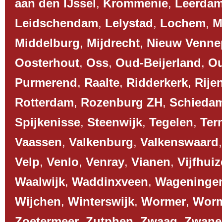
aan den IJssel
,
Krommenie
,
Leerda
Leidschendam
,
Lelystad
,
Lochem
,
M
Middelburg
,
Mijdrecht
,
Nieuw Venne
Oosterhout
,
Oss
,
Oud-Beijerland
,
O
Purmerend
,
Raalte
,
Ridderkerk
,
Rije
Rotterdam
,
Rozenburg ZH
,
Schieda
Spijkenisse
,
Steenwijk
,
Tegelen
,
Ter
Vaassen
,
Valkenburg
,
Valkenswaard
Velp
,
Venlo
,
Venray
,
Vianen
,
Vijfhui
Waalwijk
,
Waddinxveen
,
Wageninge
Wijchen
,
Winterswijk
,
Wormer
,
Worm
Zoetermeer
,
Zutphen
,
Zwaag
,
Zwane