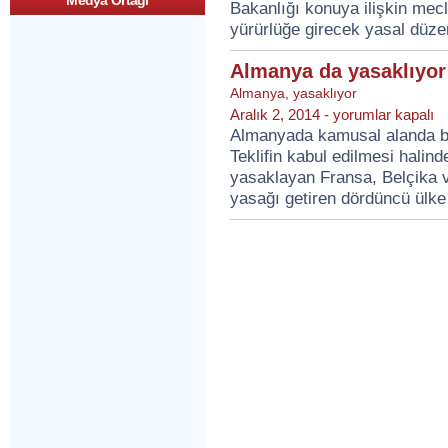
Medya Ortagi
Bakanlığı konuya ilişkin mecl
yürürlüğe girecek yasal düze
Almanya da yasaklıyor
Almanya
,
yasaklıyor
Almanya
Aralık 2, 2014 -
yorumlar kapalı
da
Almanyada kamusal alanda bu
yasaklıyor
Teklifin kabul edilmesi hali
için
yasaklayan Fransa, Belçika 
yasağı getiren dördüncü ülke