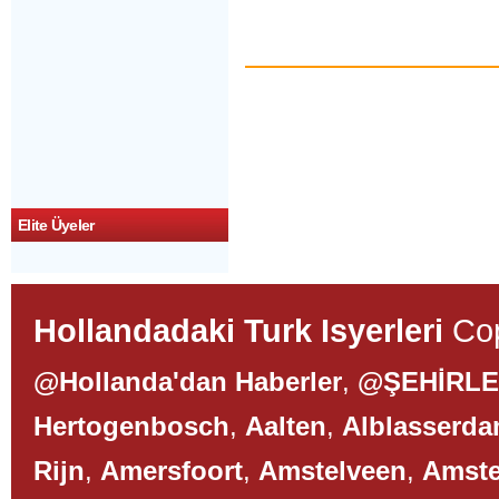
Elite Üyeler
Hollandadaki Turk Isyerleri
Cop
@Hollanda'dan Haberler
,
@ŞEHİRL
Hertogenbosch
,
Aalten
,
Alblasserd
Rijn
,
Amersfoort
,
Amstelveen
,
Amst