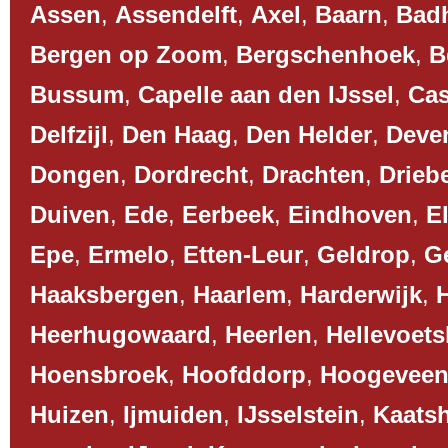
Assen
,
Assendelft
,
Axel
,
Baarn
,
Bad
Bergen op Zoom
,
Bergschenhoek
,
B
Bussum
,
Capelle aan den IJssel
,
Cas
Delfzijl
,
Den Haag
,
Den Helder
,
Deve
Dongen
,
Dordrecht
,
Drachten
,
Drieb
Duiven
,
Ede
,
Eerbeek
,
Eindhoven
,
El
Epe
,
Ermelo
,
Etten-Leur
,
Geldrop
,
G
Haaksbergen
,
Haarlem
,
Harderwijk
,
Heerhugowaard
,
Heerlen
,
Hellevoets
Hoensbroek
,
Hoofddorp
,
Hoogevee
Huizen
,
Ijmuiden
,
IJsselstein
,
Kaats