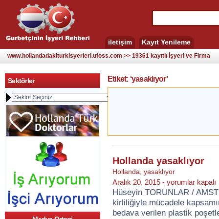
iletişim
Kayıt Yenileme
www.hollandadakiturkisyerleri.ufoss.com >> 19361 kayıtlı İşyeri ve Firma
Etiket: ‘yasaklıyor’
Sektörler
Hollanda yasaklıyor
Hollanda
,
yasaklıyor
Hollanda
Aralık 20, 2015 -
yorumlar kapalı
yasaklıyor
Hüseyin TORUNLAR / AMSTER
için
kirliliğiyle mücadele kapsamı
bedava verilen plastik poşetl