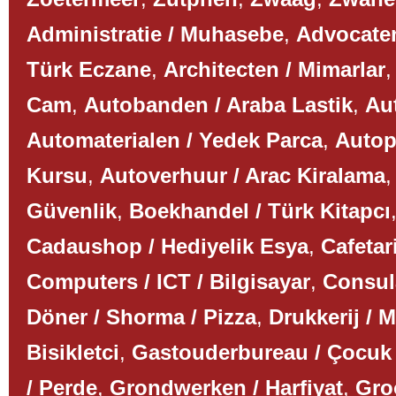
Administratie / Muhasebe
,
Advocaten
Türk Eczane
,
Architecten / Mimarlar
Cam
,
Autobanden / Araba Lastik
,
Aut
Automaterialen / Yedek Parca
,
Autop
Kursu
,
Autoverhuur / Arac Kiralama
Güvenlik
,
Boekhandel / Türk Kitapcı
Cadaushop / Hediyelik Esya
,
Cafetar
Computers / ICT / Bilgisayar
,
Consul
Döner / Shorma / Pizza
,
Drukkerij / 
Bisikletci
,
Gastouderbureau / Çocuk
/ Perde
,
Grondwerken / Harfiyat
,
Gro