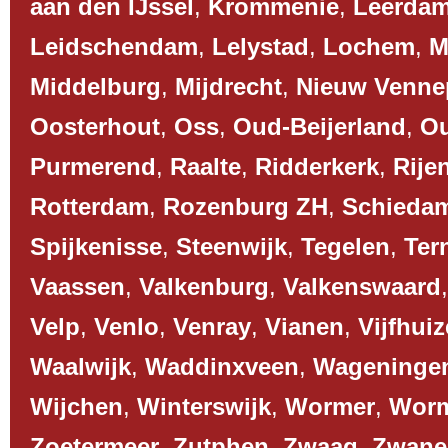
aan den IJssel
,
Krommenie
,
Leerda
Leidschendam
,
Lelystad
,
Lochem
,
M
Middelburg
,
Mijdrecht
,
Nieuw Venne
Oosterhout
,
Oss
,
Oud-Beijerland
,
O
Purmerend
,
Raalte
,
Ridderkerk
,
Rije
Rotterdam
,
Rozenburg ZH
,
Schieda
Spijkenisse
,
Steenwijk
,
Tegelen
,
Ter
Vaassen
,
Valkenburg
,
Valkenswaard
Velp
,
Venlo
,
Venray
,
Vianen
,
Vijfhui
Waalwijk
,
Waddinxveen
,
Wageninge
Wijchen
,
Winterswijk
,
Wormer
,
Worm
Zoetermeer
,
Zutphen
,
Zwaag
,
Zwane