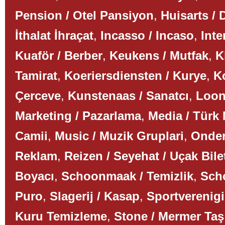
Pension / Otel Pansiyon
,
Huisarts / 
İthalat İhraçat
,
Incasso / Incaso
,
Inte
Kuaför / Berber
,
Keukens / Mutfak
,
K
Tamirat
,
Koeriersdiensten / Kurye
,
K
Çerceve
,
Kunstenaas / Sanatcı
,
Loon
Marketing / Pazarlama
,
Media / Türk
Camii
,
Music / Muzik Gruplari
,
Onder
Reklam
,
Reizen / Seyehat / Uçak Bile
Boyacı
,
Schoonmaak / Temizlik
,
Scho
Puro
,
Slagerij / Kasap
,
Sportverenigi
Kuru Temizleme
,
Stone / Mermer Taş