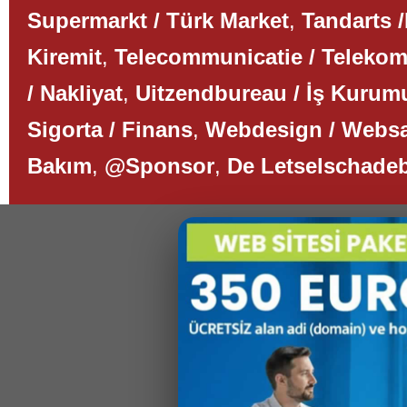
Supermarkt / Türk Market
,
Tandarts /
Kiremit
,
Telecommunicatie / Teleko
/ Nakliyat
,
Uitzendbureau / İş Kurum
Sigorta / Finans
,
Webdesign / Websa
Bakım
,
@Sponsor
,
De Letselschade