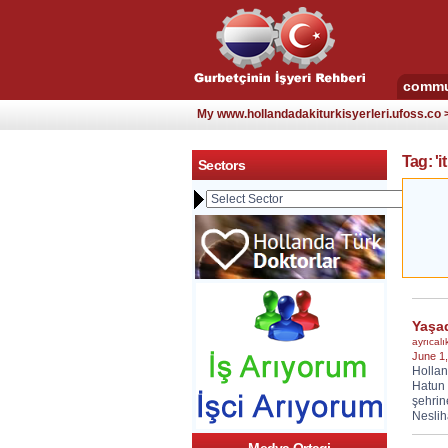
commu
My www.hollandadakiturkisyerleri.ufoss.co
Tag: 'it
Sectors
Yaşad
ayrıcalık
June 1
Hollan
Hatun 
şehrin
Neslih