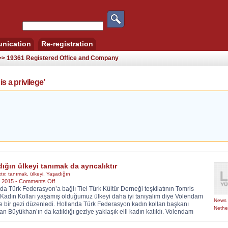
nication
Re-registration
 >> 19361 Registered Office and Company
 is a privilege’
ığın ülkeyi tanımak da ayrıcalıktır
tır
,
tanımak
,
ülkeyi
,
Yaşadığın
on
, 2015 -
Comments Off
da Türk Federasyon’a bağlı Tiel Türk Kültür Derneği teşkilatının Tomris
Yaşadığın
Kadın Kolları yaşamış olduğumuz ülkeyi daha iyi tanıyalım diye Volendam
ülkeyi
News 
e bir gezi düzenledi. Hollanda Türk Federasyon kadın kolları başkanı
tanımak
Nethe
an Büyükhan’ın da katıldığı geziye yaklaşık elli kadın katıldı. Volendam
da
ayrıcalıktır