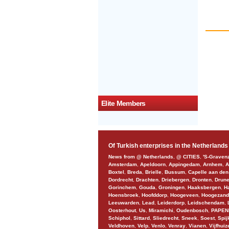
Elite Members
Of Turkish enterprises in the Netherlands
News from @ Netherlands
,
@ CITIES
,
'S-Graven
Amsterdam
,
Apeldoorn
,
Appingedam
,
Arnhem
,
A
Boxtel
,
Breda
,
Brielle
,
Bussum
,
Capelle aan den
Dordrecht
,
Drachten
,
Driebergen
,
Dronten
,
Drun
Gorinchem
,
Gouda
,
Groningen
,
Haaksbergen
,
H
Hoensbroek
,
Hoofddorp
,
Hoogeveen
,
Hoogezand
Leeuwarden
,
Lead
,
Leiderdorp
,
Leidschendam
,
Oosterhout
,
Us
,
Miramichi
,
Oudenbosch
,
PAPEN
Schiphol
,
Sittard
,
Sliedrecht
,
Sneek
,
Soest
,
Spij
Veldhoven
,
Velp
,
Venlo
,
Venray
,
Vianen
,
Vijfhuiz