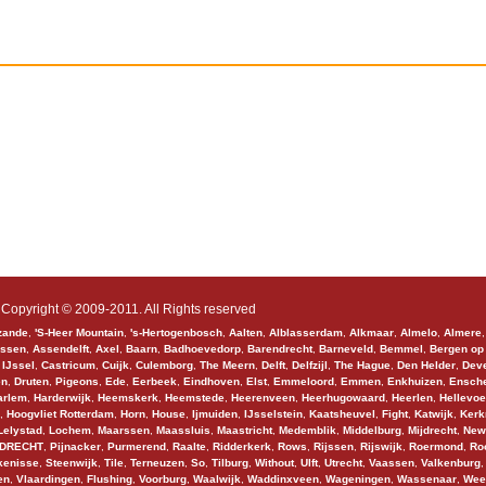
Copyright © 2009-2011. All Rights reserved
zande
,
'S-Heer Mountain
,
's-Hertogenbosch
,
Aalten
,
Alblasserdam
,
Alkmaar
,
Almelo
,
Almere
ssen
,
Assendelft
,
Axel
,
Baarn
,
Badhoevedorp
,
Barendrecht
,
Barneveld
,
Bemmel
,
Bergen op
 IJssel
,
Castricum
,
Cuijk
,
Culemborg
,
The Meern
,
Delft
,
Delfzijl
,
The Hague
,
Den Helder
,
Deve
en
,
Druten
,
Pigeons
,
Ede
,
Eerbeek
,
Eindhoven
,
Elst
,
Emmeloord
,
Emmen
,
Enkhuizen
,
Ensch
arlem
,
Harderwijk
,
Heemskerk
,
Heemstede
,
Heerenveen
,
Heerhugowaard
,
Heerlen
,
Hellevoe
,
Hoogvliet Rotterdam
,
Horn
,
House
,
Ijmuiden
,
IJsselstein
,
Kaatsheuvel
,
Fight
,
Katwijk
,
Kerk
Lelystad
,
Lochem
,
Maarssen
,
Maassluis
,
Maastricht
,
Medemblik
,
Middelburg
,
Mijdrecht
,
New
DRECHT
,
Pijnacker
,
Purmerend
,
Raalte
,
Ridderkerk
,
Rows
,
Rijssen
,
Rijswijk
,
Roermond
,
Ro
kenisse
,
Steenwijk
,
Tile
,
Terneuzen
,
So
,
Tilburg
,
Without
,
Ulft
,
Utrecht
,
Vaassen
,
Valkenburg
en
,
Vlaardingen
,
Flushing
,
Voorburg
,
Waalwijk
,
Waddinxveen
,
Wageningen
,
Wassenaar
,
Wee