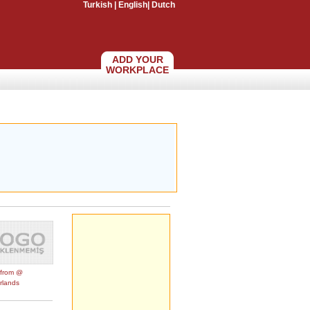
Turkish
|
English
|
Dutch
ADD YOUR
WORKPLACE
from @
rlands