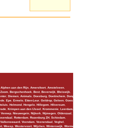
,
Alphen aan den Rijn
,
Amersfoort
,
Amstelveen
,
 Zoom
,
Bergschenhoek
,
Best
,
Beverwijk
,
Bleiswijk
,
nter
,
Diemen
,
Animals
,
Doesburg
,
Doetinchem
,
Dongen
,
ede
,
Epe
,
Ermelo
,
Etten-Leur
,
Geldrop
,
Geleen
,
Goes
,
tsluis
,
Helmond
,
Hengelo
,
Hillegom
,
Hilversum
,
rade
,
Krimpen aan den IJssel
,
Krommenie
,
Leerdam
,
 Vennep
,
Nieuwegein
,
Nijkerk
,
Nijmegen
,
Oldenzaal
,
osendaal
,
Rotterdam
,
Rozenburg ZH
,
Schiedam
,
,
Valkenswaard
,
Veendam
,
Veenendaal
,
Veghel
,
rt
,
Weesp
,
Westervoort
,
Wijchen
,
Winterswijk
,
Wormer
,