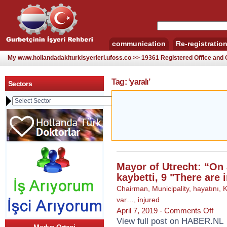
communication
Re-registratio
My www.hollandadakiturkisyerleri.ufoss.co >> 19361 Registered Office an
Tag: ‘yaralı’
Sectors
Mayor of Utrecht: “On a
kaybetti, 9 "There are 
Chairman
,
Municipality
,
hayatını
,
K
var…
,
injured
on
April 7, 2019 -
Comments Off
Mayo
View full post on HABER.NL
of