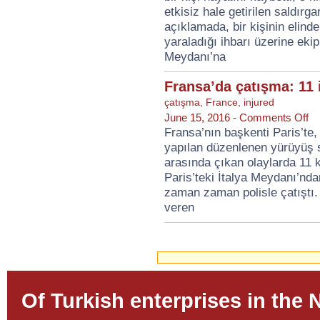
de
etkisiz hale getirilen saldırg
5
açıklamada, bir kişinin elind
in
yaraladığı ihbarı üzerine eki
Meydanı’na
Fransa’da çatışma: 11 
çatışma
,
France
,
injured
on
June 15, 2016 -
Comments Off
Fra
Fransa’nın başkenti Paris’te,
çat
yapılan düzenlenen yürüyüş sı
11
inj
arasında çıkan olaylarda 11 k
Paris’teki İtalya Meydanı’nda
zaman zaman polisle çatıştı. 
veren
Of Turkish enterprises in the 