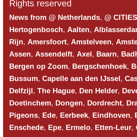
Rights reserved
News from @ Netherlands
,
@ CITIE
Hertogenbosch
,
Aalten
,
Alblasserd
Rijn
,
Amersfoort
,
Amstelveen
,
Amst
Assen
,
Assendelft
,
Axel
,
Baarn
,
Bad
Bergen op Zoom
,
Bergschenhoek
,
B
Bussum
,
Capelle aan den IJssel
,
Cas
Delfzijl
,
The Hague
,
Den Helder
,
Dev
Doetinchem
,
Dongen
,
Dordrecht
,
Dr
Pigeons
,
Ede
,
Eerbeek
,
Eindhoven
,
Enschede
,
Epe
,
Ermelo
,
Etten-Leur
,