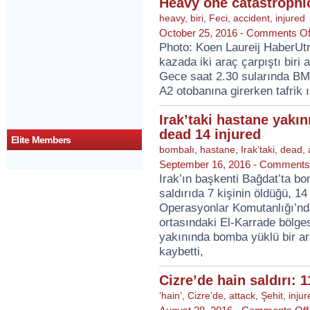
Heavy one catastrophic
heavy
,
biri
,
Feci
,
accident
,
injured
October 25, 2016 -
Comments Of
Photo: Koen Laureij HaberUt
kazada iki araç çarpıştı biri a
Gece saat 2.30 sularında BM
A2 otobanına girerken tafrik 
Irak’taki hastane yakın
dead 14 injured
Elite Members
bombalı
,
hastane
,
Irak’taki
,
dead
,
September 16, 2016 -
Comments 
Irak’ın başkenti Bağdat’ta b
saldırıda 7 kişinin öldüğü, 14 
Operasyonlar Komutanlığı’nda
ortasındaki El-Karrade bölge
yakınında bomba yüklü bir arac
kaybetti,
Cizre’de hain saldırı: 1
‘hain’
,
Cizre’de
,
attack
,
Şehit
,
injur