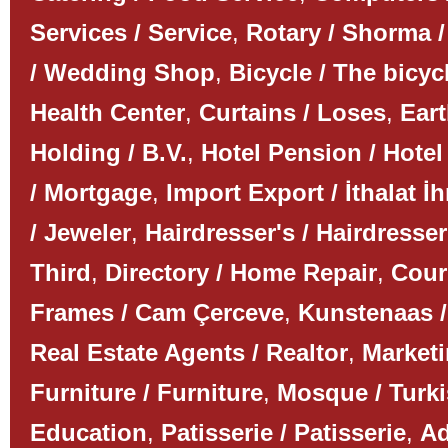
Services / Service
,
Rotary / Shorma /
/ Wedding Shop
,
Bicycle / The bicyc
Health Center
,
Curtains / Loses
,
Ear
Holding / B.V.
,
Hotel Pension / Hotel
/ Mortgage
,
Import Export / İthalat İh
/ Jeweler
,
Hairdresser's / Hairdresser
Third
,
Directory / Home Repair
,
Couri
Frames / Cam Çerceve
,
Kunstenaas /
Real Estate Agents / Realtor
,
Marketi
Furniture / Furniture
,
Mosque / Turk
Education
,
Patisserie / Patisserie
,
Ad