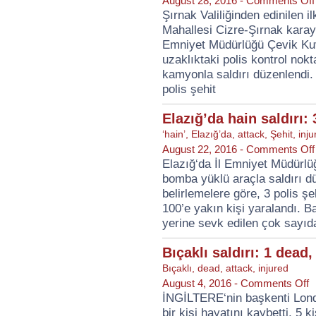
August 28, 2016 -
Comments Off
Şırnak Valiliğinden edinilen i
Mahallesi Cizre-Şırnak karay
Emniyet Müdürlüğü Çevik Kuv
uzaklıktaki polis kontrol nok
kamyonla saldırı düzenlendi. 
polis şehit
Elazığ’da hain saldırı: 
‘hain’
,
Elazığ’da
,
attack
,
Şehit
,
inju
August 22, 2016 -
Comments Off
Elazığ‘da İl Emniyet Müdürlüğ
bomba yüklü araçla saldırı dü
belirlemelere göre, 3 polis şe
100’e yakın kişi yaralandı. Ba
yerine sevk edilen çok sayıd
Bıçaklı saldırı: 1 dead,
Bıçaklı
,
dead
,
attack
,
injured
o
August 4, 2016 -
Comments Off
Bı
İNGİLTERE‘nin başkenti Londr
sa
bir kişi hayatını kaybetti, 5 
1