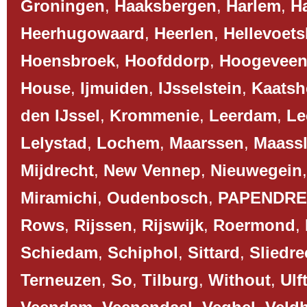
Groningen
,
Haaksbergen
,
Harlem
,
H
Heerhugowaard
,
Heerlen
,
Hellevoets
Hoensbroek
,
Hoofddorp
,
Hoogevee
House
,
Ijmuiden
,
IJsselstein
,
Kaatsh
den IJssel
,
Krommenie
,
Leerdam
,
Le
Lelystad
,
Lochem
,
Maarssen
,
Maassl
Mijdrecht
,
New Vennep
,
Nieuwegein
Miramichi
,
Oudenbosch
,
PAPENDR
Rows
,
Rijssen
,
Rijswijk
,
Roermond
,
Schiedam
,
Schiphol
,
Sittard
,
Sliedre
Terneuzen
,
So
,
Tilburg
,
Without
,
Ulf