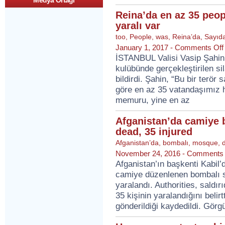
Medya Ortagi
Utrec
“On
Reina’da en az 35 peop
attac
yaralı var
3
kişi
too
,
People
,
was
,
Reina’da
,
Sayıd
hayat
January 1, 2017 -
Comments Off
kaybet
İSTANBUL Valisi Vasip Şahin,
9
"Ther
kulübünde gerçekleştirilen sil
are
bildirdi. Şahin, “Bu bir terör 
injure
göre en az 35 vatandaşımız ha
memuru, yine en az
Afganistan’da camiye b
dead, 35 injured
Afganistan’da
,
bombalı
,
mosque
,
November 24, 2016 -
Comments 
Afganistan’ın başkenti Kabil’d
camiye düzenlenen bombalı sa
yaralandı. Authorities, saldır
35 kişinin yaralandığını beli
gönderildiği kaydedildi. Görgü 