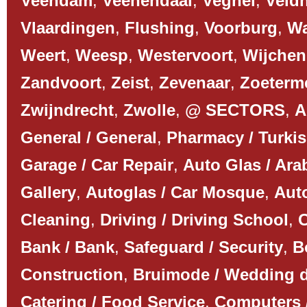
Veendam
,
Veenendaal
,
Veghel
,
Veld
Vlaardingen
,
Flushing
,
Voorburg
,
Wa
Weert
,
Weesp
,
Westervoort
,
Wijchen
Zandvoort
,
Zeist
,
Zevenaar
,
Zoeterm
Zwijndrecht
,
Zwolle
,
@ SECTORS
,
A
General / General
,
Pharmacy / Turki
Garage / Car Repair
,
Auto Glas / Ar
Gallery
,
Autoglas / Car Mosque
,
Auto
Cleaning
,
Driving / Driving School
,
C
Bank / Bank
,
Safeguard / Security
,
B
Construction
,
Bruimode / Wedding 
Catering / Food Service
,
Computers 